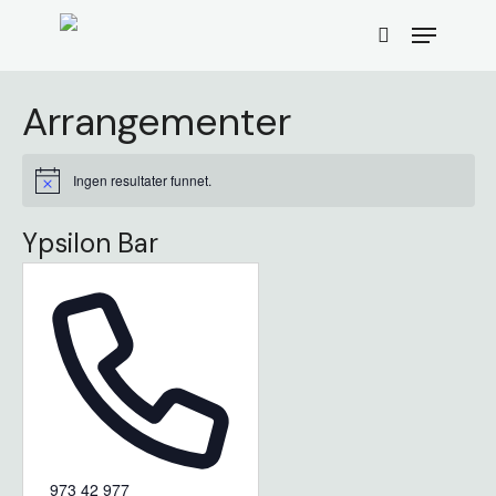
Skip
Menu
to
search
main
content
Arrangementer
Ingen resultater funnet.
Merknad
Ypsilon Bar
Phone
973 42 977