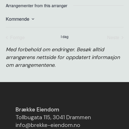
Arrangementer from this arrangør
Kommende
Velg
dato.
Forrige
I dag
Neste
arrangementer
arrange
Med forbehold om endringer. Besøk alltid
arrangørens nettside for oppdatert informasjon
om arrangementene.
Brække Eiendom
Tollbugata 115, 3041 Drammen
info@brekke-eiendom.no