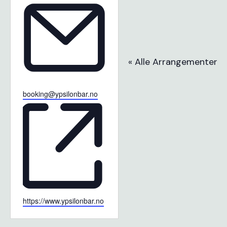
« Alle Arrangementer
Email
booking@ypsilonbar.no
Website
https://www.ypsilonbar.no