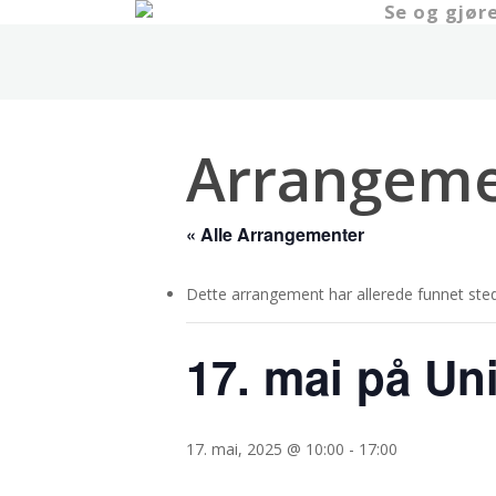
Se og gjør
Skip
to
main
content
Arrangeme
« Alle Arrangementer
Dette arrangement har allerede funnet sted
17. mai på Un
17. mai, 2025 @ 10:00
-
17:00