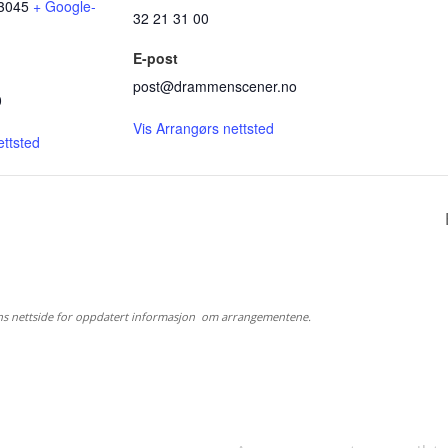
3045
+ Google-
32 21 31 00
E-post
post@drammenscener.no
0
Vis Arrangørs nettsted
ettsted
ns nettside for oppdatert informasjon om arrangementene.
 FINNES PÅ UNION
HVA SKJER?
GGE?