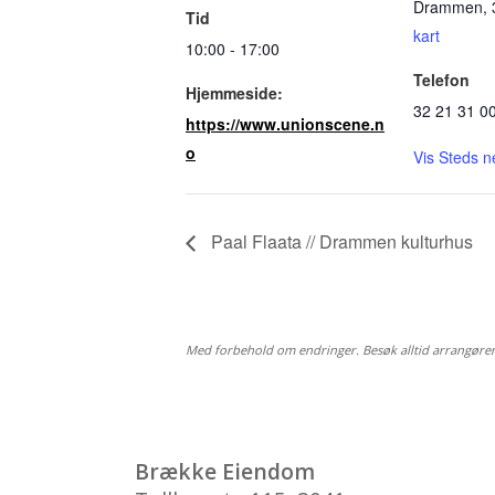
Drammen
,
Tid
kart
10:00 - 17:00
Telefon
Hjemmeside:
32 21 31 0
https://www.unionscene.n
o
Vis Steds n
Paal Flaata // Drammen kulturhus
Med forbehold om endringer. Besøk alltid arrangøre
HVA
Brække Eiendom
BRY