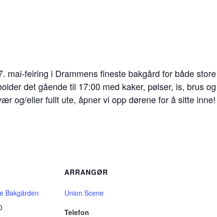
. mai-feiring i Drammens fineste bakgård for både stor
older det gående til 17:00 med kaker, pølser, is, brus o
vær og/eller fullt ute, åpner vi opp dørene for å sitte i
ARRANGØR
e Bakgården
Union Scene
0
Telefon