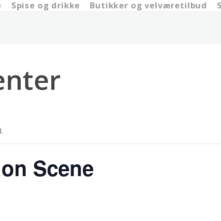
e
Spise og drikke
Butikker og velværetilbud
nter
.
ion Scene