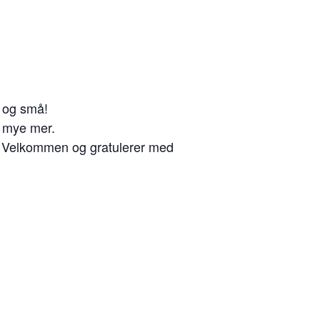
e og små!
g mye mer.
nne! Velkommen og gratulerer med