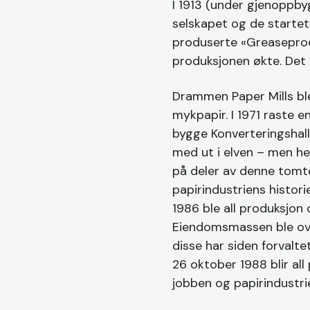
I 1913 (under gjenoppby
selskapet og de starte
produserte «Greaseproof
produksjonen økte. Det 
Drammen Paper Mills ble
mykpapir. I 1971 raste e
bygge Konverteringshall
med ut i elven – men he
på deler av denne tomte
papirindustriens histori
1986 ble all produksjon
Eiendomsmassen ble over
disse har siden forvalte
26 oktober 1988 blir all
jobben og papirindustri