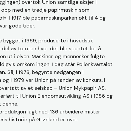
ggingen) overtok Union samtlige aksjer i
t opp med en tredje papirmaskin som
». I 1917 ble papirmaskinparken økt til 4 og
var gode tider.
 bygget i 1969, produserte i hovedsak
n del av tomten hvor det ble spuntet for å
en ut i elven. Maskiner og mennesker fulgte
ldigvis omkom ingen. I dag står Pollenkvartalet
n. Så, i 1978, begynte nedgangen i
e og i 1979 var Union på randen av konkurs. I
 overtatt av et selskap – Union Mykpapir AS.
ført til Union Eiendomsutvikling AS i 1986 og
t denne.
 produksjon lagt ned, 136 arbeidere mister
ens historie på Grønland er over.