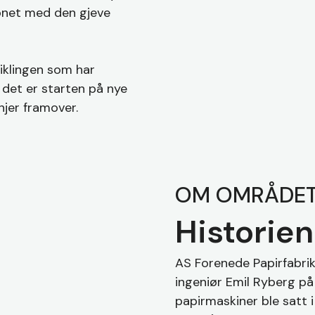
ronet med den gjeve
iklingen som har
, det er starten på nye
njer framover.
OM OMRÅDE
Historie
AS Forenede Papirfabrik
ingeniør Emil Ryberg p
papirmaskiner ble satt i 