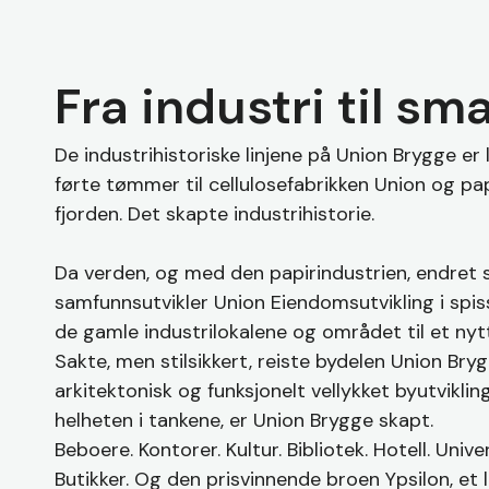
Hit enter to search or ESC to close
Fra industri til sm
De industrihistoriske linjene på Union Brygge er
førte tømmer til cellulosefabrikken Union og pap
fjorden. Det skapte industrihistorie.
Da verden, og med den papirindustrien, endret 
samfunnsutvikler Union Eiendomsutvikling i spis
de gamle industrilokalene og området til et nytt
Sakte, men stilsikkert, reiste bydelen Union Bryg
arkitektonisk og funksjonelt vellykket byutvikling.
helheten i tankene, er Union Brygge skapt.
Beboere. Kontorer. Kultur. Bibliotek. Hotell. Unive
Butikker. Og den prisvinnende broen Ypsilon, e