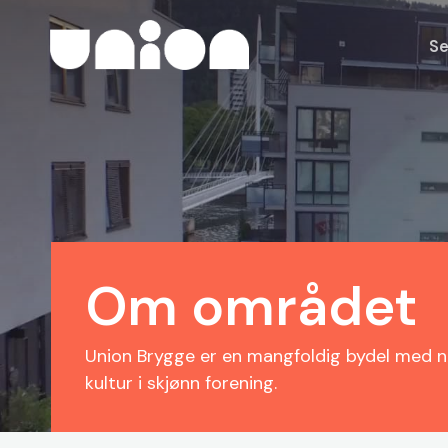
Skip
to
Se
main
content
Om området
Union Brygge er en mangfoldig bydel med næ
kultur i skjønn forening.