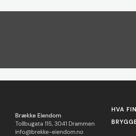
HVA FI
Brække Eiendom
BRYGG
Tollbugata 115, 3041 Drammen
info@brekke-eiendom.no