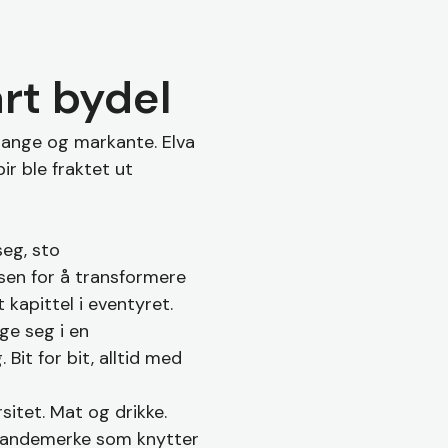
art bydel
 lange og markante. Elva
ir ble fraktet ut
seg, sto
sen for å transformere
 kapittel i eventyret.
ge seg i en
 Bit for bit, alltid med
rsitet. Mat og drikke.
t landemerke som knytter