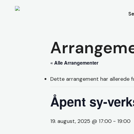
Skip
to
Se
main
content
Arrangeme
« Alle Arrangementer
Dette arrangement har allerede f
Åpent sy-verk
19. august, 2025 @ 17:00
-
19:00