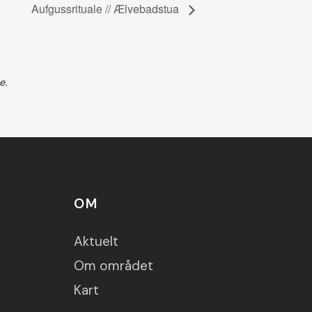
Aufgussrituale // Ælvebadstua
e.
OM
Aktuelt
Om området
Kart