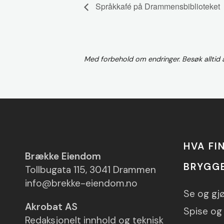
Språkkafé på Drammensbiblioteket
Med forbehold om endringer. Besøk alltid
HVA FI
Brække Eiendom
BRYGG
Tollbugata 115, 3041 Drammen
info@brekke-eiendom.no
Se og gj
Akrobat AS
Spise og 
Redaksjonelt innhold og teknisk