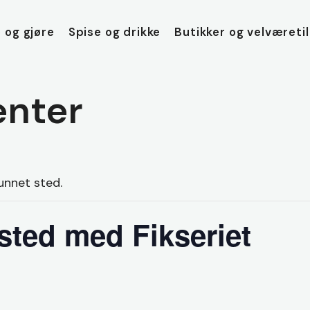
 og gjøre
Spise og drikke
Butikker og velværeti
nter
unnet sted.
sted med Fikseriet