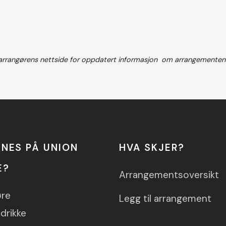
 arrangørens nettside for oppdatert informasjon om arrangementen
NNES PÅ UNION
HVA SKJER?
E?
Arrangementsoversikt
øre
Legg til arrangement
drikke