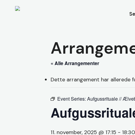
Skip
to
Se
main
content
Arrangeme
« Alle Arrangementer
Dette arrangement har allerede f
Event Series:
Aufgussrituale // Ælv
Aufgussritual
11. november, 2025 @ 17:15
-
18:30