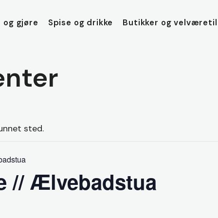
 og gjøre
Spise og drikke
Butikker og velværeti
nter
unnet sted.
ebadstua
e // Ælvebadstua