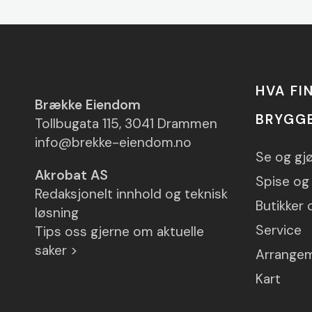
HVA FI
Brække Eiendom
BRYGG
Tollbugata 115, 3041 Drammen
info@brekke-eiendom.no
Se og gj
Akrobat AS
Spise og 
Redaksjonelt innhold og teknisk
Butikker 
løsning
Service
Tips oss gjerne om aktuelle
saker >
Arrange
Kart