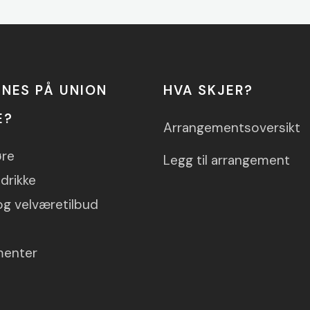
NNES PÅ UNION
HVA SKJER?
E?
Arrangementsoversikt
øre
Legg til arrangement
drikke
og velværetilbud
menter