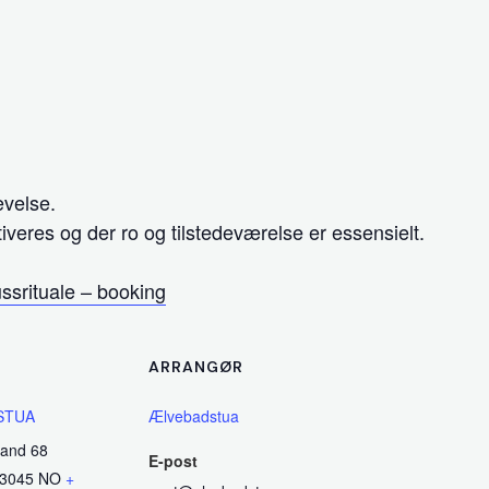
evelse.
veres og der ro og tilstedeværelse er essensielt.
ssrituale – booking
ARRANGØR
STUA
Ælvebadstua
land 68
E-post
3045
NO
+