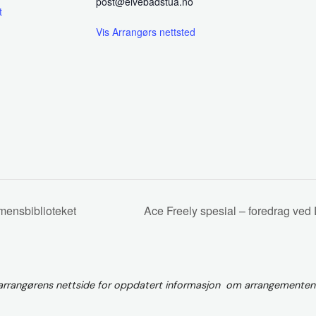
post@elvebadstua.no
t
Vis Arrangørs nettsted
mensbiblioteket
Ace Freely spesial – foredrag ved
 arrangørens nettside for oppdatert informasjon om arrangementen