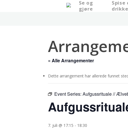
Se og
Spise
Skip
gjøre
drikk
to
main
content
Arrangeme
« Alle Arrangementer
Dette arrangement har allerede funnet sted
Event Series:
Aufgussrituale // Ælv
Aufgussritual
7. juli @ 17:15
-
18:30