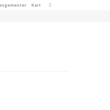
search
rangementer
Kart