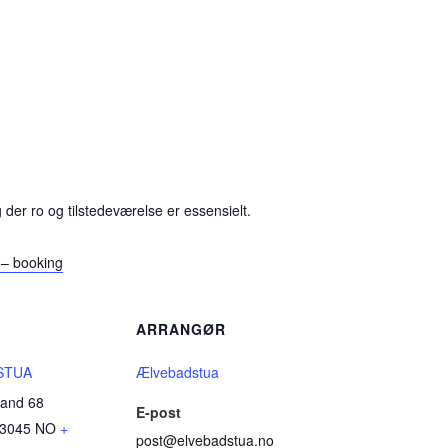
der ro og tilstedeværelse er essensielt.
 – booking
ARRANGØR
STUA
Ælvebadstua
land 68
E-post
3045
NO
+
post@elvebadstua.no