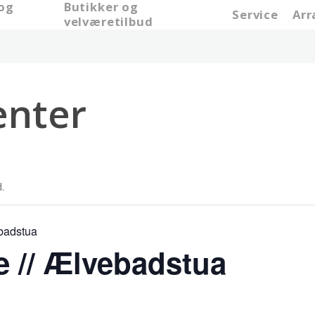
 og
Butikker og
Service
Ar
e
velværetilbud
nter
.
ebadstua
e // Ælvebadstua