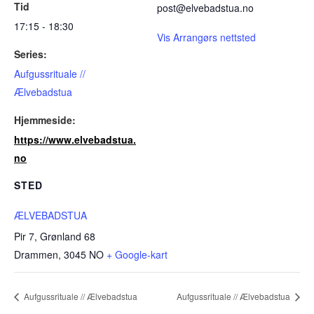
Tid
post@elvebadstua.no
17:15 - 18:30
Vis Arrangørs nettsted
Series:
Aufgussrituale //
Ælvebadstua
Hjemmeside:
https://www.elvebadstua.
no
STED
ÆLVEBADSTUA
Pir 7, Grønland 68
Drammen
,
3045
NO
+ Google-kart
Aufgussrituale // Ælvebadstua
Aufgussrituale // Ælvebadstua