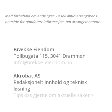
Med forbehold om endringer. Besøk alltid arrangørens
nettside for oppdatert informasjon om arrangementene.
Brække Eiendom
Tollbugata 115, 3041 Drammen
info@brekke-eiendom.no
Akrobat AS
Redaksjonelt innhold og teknisk
løsning
Tips oss gjerne om aktuelle saker >
HVA FINNES PÅ UNION
BRYGGE?