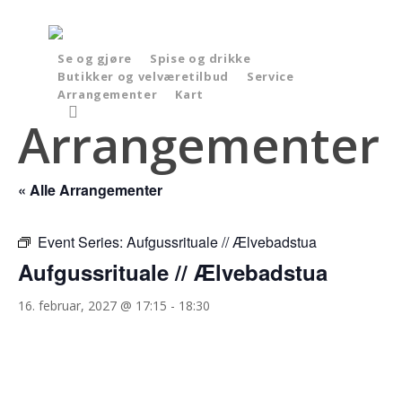
Skip
to
main
Se og gjøre
Spise og drikke
Butikker og velværetilbud
Service
content
Arrangementer
Kart
search
Arrangementer
« Alle Arrangementer
Event Series:
Aufgussrituale // Ælvebadstua
Aufgussrituale // Ælvebadstua
16. februar, 2027 @ 17:15
-
18:30