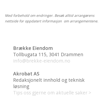
Med forbehold om endringer. Besøk alltid arrangørens
nettside for oppdatert informasjon om arrangementene.
Brække Eiendom
Tollbugata 115, 3041 Drammen
info@brekke-eiendom.no
Akrobat AS
Redaksjonelt innhold og teknisk
løsning
Tips oss gjerne om aktuelle saker >
HVA FINNES PÅ UNION
BRYGGE?