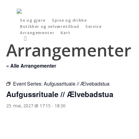
Skip
to
main
Se og gjøre
Spise og drikke
Butikker og velværetilbud
Service
content
Arrangementer
Kart
search
Arrangementer
« Alle Arrangementer
Event Series:
Aufgussrituale // Ælvebadstua
Aufgussrituale // Ælvebadstua
25. mai, 2027 @ 17:15
-
18:30