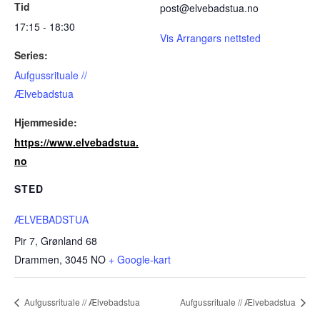
Tid
post@elvebadstua.no
17:15 - 18:30
Vis Arrangørs nettsted
Series:
Aufgussrituale //
Ælvebadstua
Hjemmeside:
https://www.elvebadstua.
no
STED
ÆLVEBADSTUA
Pir 7, Grønland 68
Drammen
,
3045
NO
+ Google-kart
Aufgussrituale // Ælvebadstua
Aufgussrituale // Ælvebadstua