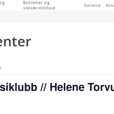
 og
Butikker og
Service
Ar
e
velværetilbud
nter
.
klubb // Helene Torvu