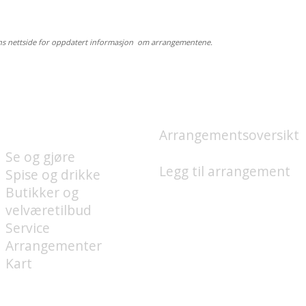
ns nettside for oppdatert informasjon om arrangementene.
HVA FINNES PÅ
HVA SKJER?
UNION BRYGGE?
Arrangementsoversikt
Se og gjøre
Legg til arrangement
Spise og drikke
Butikker og
velværetilbud
Service
Arrangementer
Kart