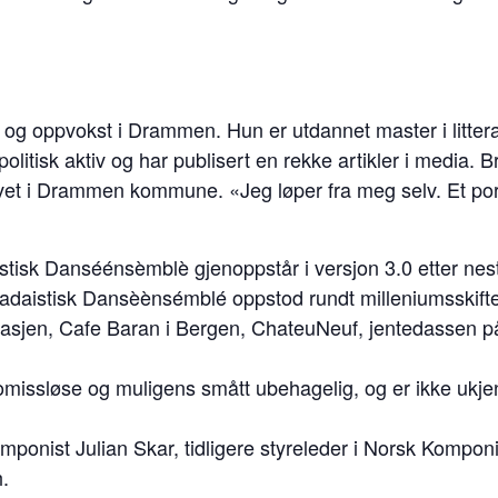
 og oppvokst i Drammen. Hun er utdannet master i littera
olitisk aktiv og har publisert en rekke artikler i media.
ivet i Drammen kommune. «Jeg løper fra meg selv. Et port
tisk Danséénsèmblè gjenoppstår i versjon 3.0 etter nest
adaistisk Dansèènsémblé oppstod rundt milleniumsskiftet
asjen, Cafe Baran i Bergen, ChateuNeuf, jentedassen på
ssløse og muligens smått ubehagelig, og er ikke ukjent
omponist Julian Skar, tidligere styreleder i Norsk Kompo
.