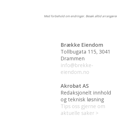
Med forbehold om endringer. Besøk alltid arrangøre
Brække Eiendom
Tollbugata 115, 3041
Drammen
info@brekke-
eiendom.no
Akrobat AS
Redaksjonelt innhold
og teknisk løsning
Tips oss gjerne om
aktuelle saker >