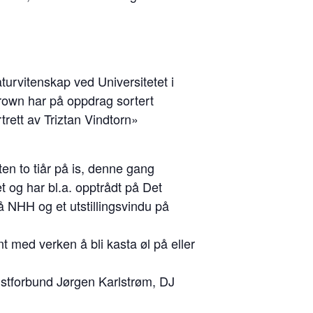
turvitenskap ved Universitetet i
 Brown har på oppdrag sortert
rett av Triztan Vindtorn»
en to tiår på is, denne gang
 og har bl.a. opptrådt på Det
 NHH og et utstillingsvindu på
 med verken å bli kasta øl på eller
nistforbund Jørgen Karlstrøm, DJ