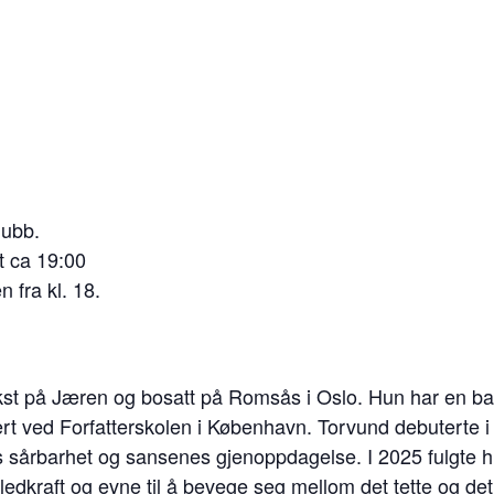
lubb.
 ca 19:00
n fra kl. 18.
st på Jæren og bosatt på Romsås i Oslo. Hun har en bach
rt ved Forfatterskolen i København. Torvund debuterte i
s sårbarhet og sansenes gjenoppdagelse. I 2025 fulgte 
illedkraft og evne til å bevege seg mellom det tette og de