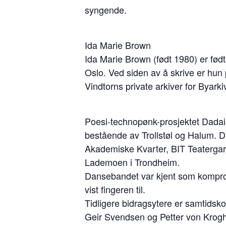
syngende.
Ida Marie Brown
Ida Marie Brown (født 1980) er født
Oslo. Ved siden av å skrive er hun p
Vindtorns private arkiver for Byark
Poesi-technopønk-prosjektet Dadais
bestående av Trollstøl og Halum. D
Akademiske Kvarter, BIT Teatergar
Lademoen i Trondheim.
Dansebandet var kjent som kompromi
vist fingeren til.
Tidligere bidragsytere er samtidsk
Geir Svendsen og Petter von Krogh