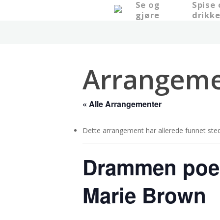
Se og
Spise
Skip
gjøre
drikk
to
main
content
Arrangeme
« Alle Arrangementer
Dette arrangement har allerede funnet sted
Drammen poesi
Marie Brown