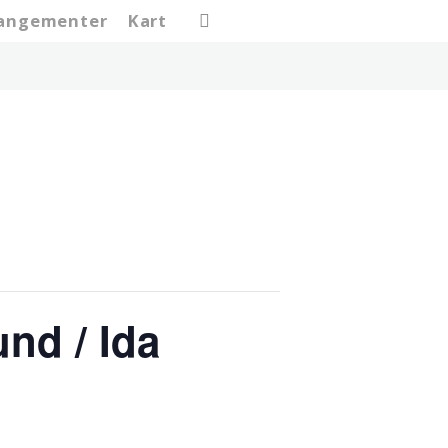
search
rangementer
Kart
nd / Ida