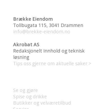
Brække Eiendom
Tollbugata 115, 3041 Drammen
info@brekke-eiendom.no
Akrobat AS
Redaksjonelt innhold og teknisk
løsning
Tips oss gjerne om aktuelle saker >
HVA FINNES PÅ UNION
BRYGGE?
Se og gjøre
Spise og drikke
Butikker og velværetilbud