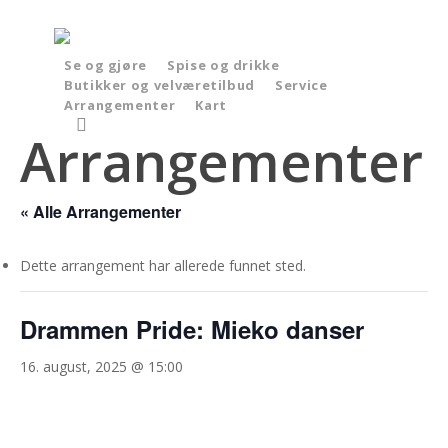
Skip
to
main
Se og gjøre
Spise og drikke
Butikker og velværetilbud
Service
content
Arrangementer
Kart
search
Arrangementer
« Alle Arrangementer
Dette arrangement har allerede funnet sted.
Drammen Pride: Mieko danser
16. august, 2025 @ 15:00