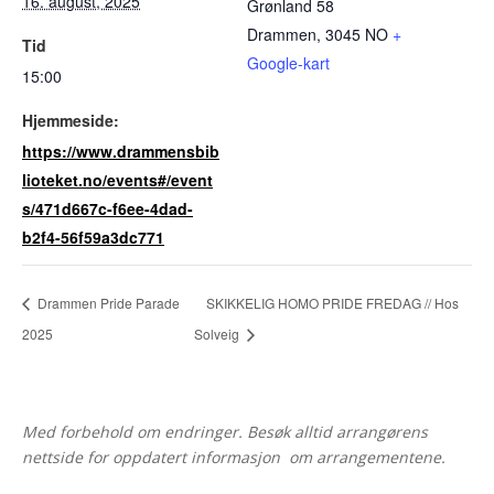
16. august, 2025
Grønland 58
Drammen
,
3045
NO
+
Tid
Google-kart
15:00
Hjemmeside:
https://www.drammensbib
lioteket.no/events#/event
s/471d667c-f6ee-4dad-
b2f4-56f59a3dc771
Drammen Pride Parade
SKIKKELIG HOMO PRIDE FREDAG // Hos
2025
Solveig
Med forbehold om endringer. Besøk alltid arrangørens
nettside for oppdatert informasjon om arrangementene.