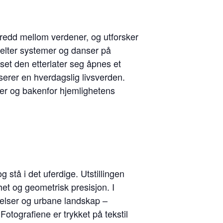
 uredd mellom verdener, og utforsker
 velter systemer og danser på
set den etterlater seg åpnes et
iserer en hverdagslig livsverden.
per og bakenfor hjemlighetens
g stå i det uferdige. Utstillingen
ghet og geometrisk presisjon. I
velser og urbane landskap –
otografiene er trykket på tekstil