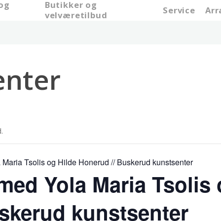
 og
Butikker og
Service
Ar
e
velværetilbud
nter
.
a Maria Tsolis og Hilde Honerud // Buskerud kunstsenter
 med Yola Maria Tsolis 
skerud kunstsenter