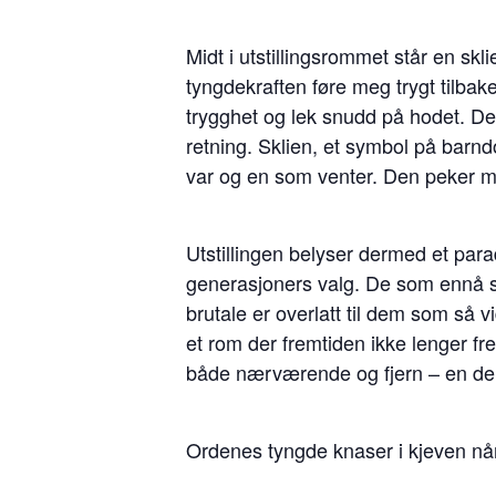
Midt i utstillingsrommet står en sk
tyngdekraften føre meg trygt tilbake
trygghet og lek snudd på hodet. De
retning. Sklien, et symbol på barn
var og en som venter. Den peker mo
Utstillingen belyser dermed et par
generasjoners valg. De som ennå stå
brutale er overlatt til dem som så
et rom der fremtiden ikke lenger fr
både nærværende og fjern – en del 
Ordenes tyngde knaser i kjeven når 