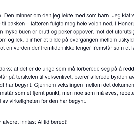
lie. Den minner om den jeg lekte med som barn. Jeg klatr
 til bakken – latteren fulgte meg hele veien ned. I Honerud
n myke buen er brutt og peker oppover, mot det uforutsi
dom og lek, blir her et bilde på overgangen mellom usky
t en verden der fremtiden ikke lenger fremstår som et lø
adoks: at det er de unge som må forberede seg på å redd
r på terskelen til voksenlivet, bærer allerede byrden av
 vidt har begynt. Gjennom vekslingen mellom det dokumen
emstår som et fjernt punkt, men noe som må øves, repeter
av virkeligheten før den har begynt.
alvoret inntas: Alltid beredt!