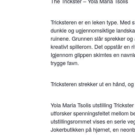
The Trickster – Yola Maria Tsolis
Tricksteren er en leken type. Med s
dunkle og ugjennomsiktige landskap.
ruinene. Grunnen slår sprekker og 
kreativt spillerom. Det oppstår en 
Igjennom glippen skimtes en navnlø
trygge favn.
Tricksteren strekker ut en hånd, og v
Yola Maria Tsolis utstilling Trickste
utforsker spenningsfeltet mellom bev
utstillingsrommet vises en serie v
Jokerbutikken på hjørnet, en neonbe