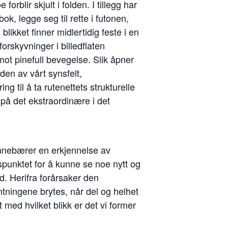
rblir skjult i folden. I tillegg har
ok, legge seg til rette i futonen,
likket finner midlertidig feste i en
orskyvninger i billedflaten
ot pinefull bevegelse. Slik åpner
den av vårt synsfelt,
g til å ta rutenettets strukturelle
 på det ekstraordinære i det
t innebærer en erkjennelse av
spunktet for å kunne se noe nytt og
. Herifra forårsaker den
entningene brytes, når del og helhet
t med hvilket blikk er det vi former