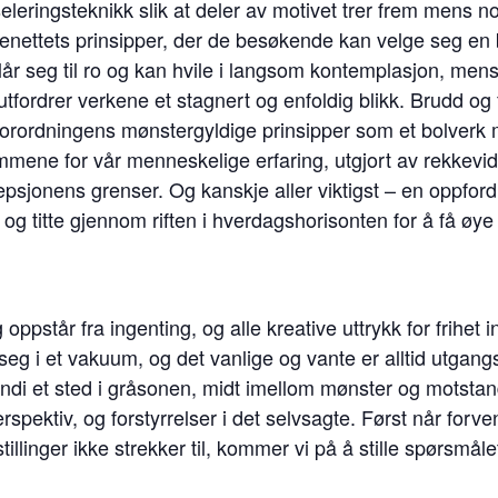
ringsteknikk slik at deler av motivet trer frem mens noe fo
utenettets prinsipper, der de besøkende kan velge seg en b
r seg til ro og kan hvile i langsom kontemplasjon, mens b
tfordrer verkene et stagnert og enfoldig blikk. Brudd og f
forordningens mønstergyldige prinsipper som et bolverk m
rammene for vår menneskelige erfaring, utgjort av rekkevid
jonens grenser. Og kanskje aller viktigst – en oppfordrin
g titte gjennom riften i hverdagshorisonten for å få øye
g oppstår fra ingenting, og alle kreative uttrykk for frihe
seg i et vakuum, og det vanlige og vante er alltid utgang
di et sted i gråsonen, midt imellom mønster og motstand
spektiv, og forstyrrelser i det selvsagte. Først når forv
illinger ikke strekker til, kommer vi på å stille spørsmåle