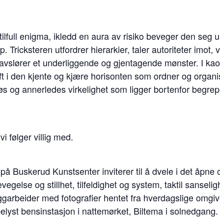
tilfull enigma, ikledd en aura av risiko beveger den seg
 Tricksteren utfordrer hierarkier, taler autoriteter imot,
avslører et underliggende og gjentagende mønster. I kao
rift i den kjente og kjære horisonten som ordner og organ
s og annerledes virkelighet som ligger bortenfor begre
i følger villig med.
r på Buskerud Kunstsenter inviterer til å dvele i det åpne o
egelse og stillhet, tilfeldighet og system, taktil sanseli
eggarbeider med fotografier hentet fra hverdagslige omgi
lyst bensinstasjon i nattemørket, Biltema i solnedgang. F