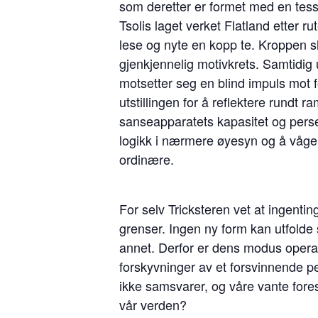
som deretter er formet med en tessele
Tsolis laget verket Flatland etter r
lese og nyte en kopp te. Kroppen slå
gjenkjennelig motivkrets. Samtidig u
motsetter seg en blind impuls mot 
utstillingen for å reflektere rundt 
sanseapparatets kapasitet og perseps
logikk i nærmere øyesyn og å våge o
ordinære.
For selv Tricksteren vet at ingentin
grenser. Ingen ny form kan utfolde 
annet. Derfor er dens modus operan
forskyvninger av et forsvinnende per
ikke samsvarer, og våre vante forest
vår verden?