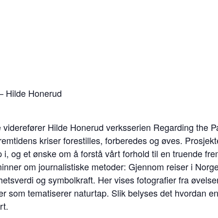
– Hilde Honerud
 viderefører Hilde Honerud verksserien Regarding the Pa
mtidens kriser forestilles, forberedes og øves. Prosjekte
, og et ønske om å forstå vårt forhold til en truende frem
minner om journalistiske metoder: Gjennom reiser i Nor
tsverdi og symbolkraft. Her vises fotografier fra øvelse
r som tematiserer naturtap. Slik belyses det hvordan en 
rt.