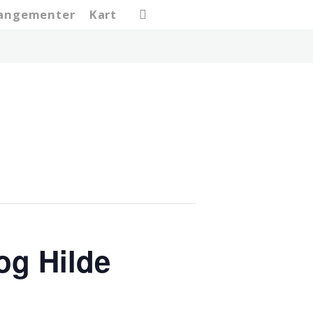
search
rangementer
Kart
og Hilde