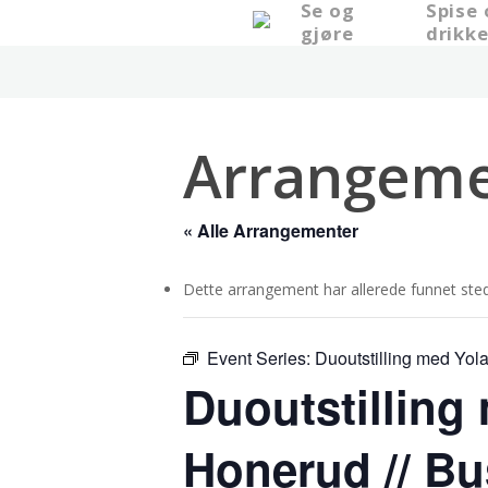
Se og
Spise
Skip
gjøre
drikk
to
main
content
Arrangeme
« Alle Arrangementer
Dette arrangement har allerede funnet sted
Event Series:
Duoutstilling med Yol
Duoutstilling
Honerud // Bu