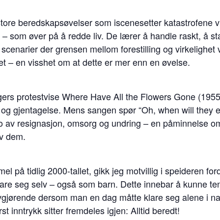
 store beredskapsøvelser som iscenesetter katastrofene vi
 som øver på å redde liv. De lærer å handle raskt, å sta
cenarier der grensen mellom forestilling og virkelighet 
et – en visshet om at dette er mer enn en øvelse.
 Seegers protestvise Where Have All the Flowers Gone (19
d og gjentagelse. Mens sangen spør “Oh, when will they e
ko av resignasjon, omsorg og undring – en påminnelse om
av dem.
l på tidlig 2000-tallet, gikk jeg motvillig i speideren fo
are seg selv – også som barn. Dette innebar å kunne ten
gjørende dersom man en dag måtte klare seg alene i na
 inntrykk sitter fremdeles igjen: Alltid beredt!