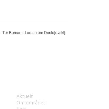
or Bomann-Larsen om Dostojevskij
OM
Aktuelt
Om området
Kart