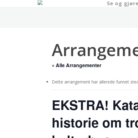
Se og gjør
Skip
to
main
content
Arrangeme
« Alle Arrangementer
Dette arrangement har allerede funnet sted
EKSTRA! Kata
historie om tr