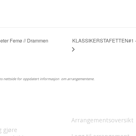
 Peter Femø // Drammen
KLASSIKERSTAFETTEN#1 – T
ns nettside for oppdatert informasjon om arrangementene.
 FINNES PÅ UNION
HVA SKJER?
GGE?
Arrangementsoversikt
g gjøre