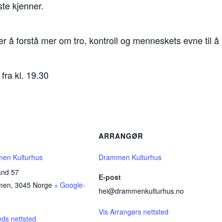
ste kjenner.
er å forstå mer om tro, kontroll og menneskets evne til å 
fra kl. 19.30
D
ARRANGØR
en Kulturhus
Drammen Kulturhus
and 57
E-post
men
,
3045
Norge
+ Google-
hei@drammenkulturhus.no
Vis Arrangørs nettsted
eds nettsted