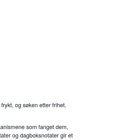
frykt, og søken etter frihet.
ekanismene som fanget dem,
itater og dagboksnotater gir et