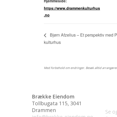
Hjemmeside:
https://www.drammenkulturhus
.no
Bjørn Afzelius – Et perspektiv med
kulturhus
Med forbehold om endringer. Besøk alltid arrangøre
HVA
Brække Eiendom
BRY
Tollbugata 115, 3041
Drammen
Se o
info@brekke-eiendom.no