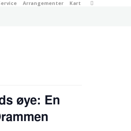
search
Service
Arrangementer
Kart
ds øye: En
/ Drammen