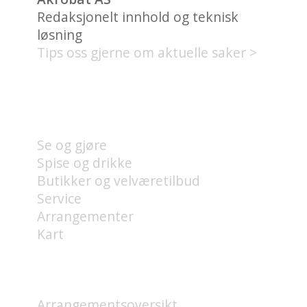
Redaksjonelt innhold og teknisk
løsning
Tips oss gjerne om aktuelle saker >
HVA FINNES PÅ UNION
BRYGGE?
Se og gjøre
Spise og drikke
Butikker og velværetilbud
Service
Arrangementer
Kart
HVA SKJER?
Arrangementsoversikt