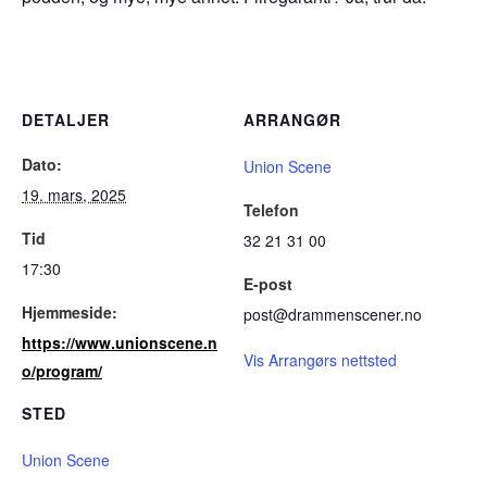
DETALJER
ARRANGØR
Dato:
Union Scene
19. mars, 2025
Telefon
Tid
32 21 31 00
17:30
E-post
Hjemmeside:
post@drammenscener.no
https://www.unionscene.n
Vis Arrangørs nettsted
o/program/
STED
Union Scene