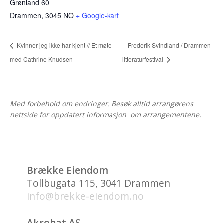
Grønland 60
Drammen
,
3045
NO
+ Google-kart
Kvinner jeg ikke har kjent // Et møte
Frederik Svindland / Drammen
med Cathrine Knudsen
litteraturfestival
Med forbehold om endringer. Besøk alltid arrangørens
nettside for oppdatert informasjon om arrangementene.
Brække Eiendom
Tollbugata 115, 3041 Drammen
info@brekke-eiendom.no
Akrobat AS