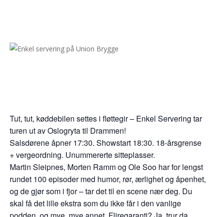
Tut, tut, køddebilen settes i fløttegir – Enkel Servering tar
turen ut av Oslogryta til Drammen!
Salsdørene åpner 17:30. Showstart 18:30. 18-årsgrense
+ vergeordning. Unummererte sitteplasser.
Martin Sleipnes, Morten Ramm og Ole Soo har for lengst
rundet 100 episoder med humor, rør, ærlighet og åpenhet,
og de gjør som i fjor – tar det til en scene nær deg. Du
skal få det lille ekstra som du ikke får i den vanlige
podden, og mye, mye annet. Fliregaranti? Ja, trur da.