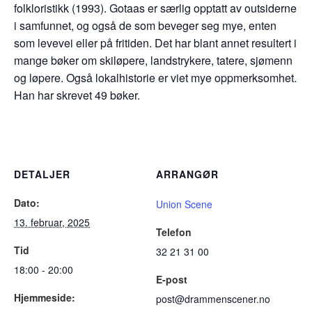
folkloristikk (1993). Gotaas er særlig opptatt av outsiderne
i samfunnet, og også de som beveger seg mye, enten
som levevei eller på fritiden. Det har blant annet resultert i
mange bøker om skiløpere, landstrykere, tatere, sjømenn
og løpere. Også lokalhistorie er viet mye oppmerksomhet.
Han har skrevet 49 bøker.
DETALJER
ARRANGØR
Dato:
Union Scene
13. februar, 2025
Telefon
Tid
32 21 31 00
18:00 - 20:00
E-post
Hjemmeside:
post@drammenscener.no