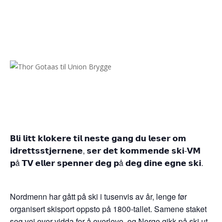
𝗕𝗹𝗶 𝗹𝗶𝘁𝘁 𝗸𝗹𝗼𝗸𝗲𝗿𝗲 𝘁𝗶𝗹 𝗻𝗲𝘀𝘁𝗲 𝗴𝗮𝗻𝗴 𝗱𝘂 𝗹𝗲𝘀𝗲𝗿 𝗼𝗺
𝗶𝗱𝗿𝗲𝘁𝘁𝘀𝘀𝘁𝗷𝗲𝗿𝗻𝗲𝗻𝗲, 𝘀𝗲𝗿 𝗱𝗲𝘁 𝗸𝗼𝗺𝗺𝗲𝗻𝗱𝗲 𝘀𝗸𝗶-𝗩𝗠
𝗽å 𝗧𝗩 𝗲𝗹𝗹𝗲𝗿 𝘀𝗽𝗲𝗻𝗻𝗲𝗿 𝗱𝗲𝗴 𝗽å 𝗱𝗲𝗴 𝗱𝗶𝗻𝗲 𝗲𝗴𝗻𝗲 𝘀𝗸𝗶.
Nordmenn har gått på ski i tusenvis av år, lenge før
organisert skisport oppsto på 1800-tallet. Samene staket
seg vei over vidda for å overleve, og Norge gikk på ski ut