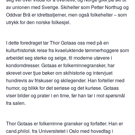
av unionen med Sverige. Skihelter som Petter Northug og
Oddvar Brå er idrettsstjerner, men også folkehelter – som
utrykk for den norske folkesjel.
I dette foredraget tar Thor Gotaas oss med på en
kulturhistorisk reise fra kvaeluktende tømmerhoggere som
arbeidet seg sterke og seige, til moderne utøvere i
kondomdresser. Gotaas er folkeminnegransker, har
skrevet over tjue bøker om skihistorie og intervjuet
hundrevis av friskuser og skilegender. Han forteller med
humor, og blikk for det seriøse og det kuriøse. Gotaas
viser bilder og prater i en time, før han tar i mot spørsmål
fra salen.
Thor Gotaas er folkeminne gransker og forfatter. Han er
cand.philol. fra Universitetet i Oslo med hovedfag i