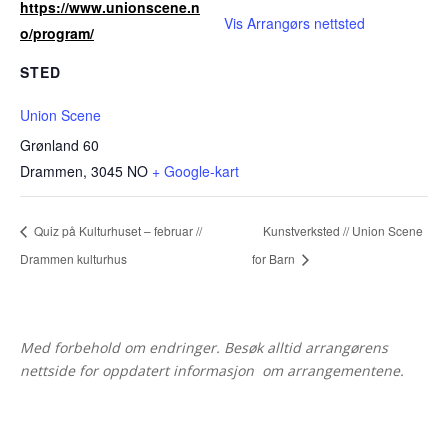
https://www.unionscene.n
Vis Arrangørs nettsted
o/program/
STED
Union Scene
Grønland 60
Drammen
,
3045
NO
+ Google-kart
Quiz på Kulturhuset – februar //
Kunstverksted // Union Scene
Drammen kulturhus
for Barn
Med forbehold om endringer. Besøk alltid arrangørens
nettside for oppdatert informasjon om arrangementene.