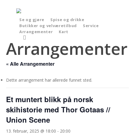
Skip
to
main
Se og gjøre
Spise og drikke
Butikker og velværetilbud
Service
content
Arrangementer
Kart
search
Arrangementer
« Alle Arrangementer
Dette arrangement har allerede funnet sted.
Et muntert blikk på norsk
skihistorie med Thor Gotaas //
Union Scene
13. februar, 2025 @ 18:00
-
20:00