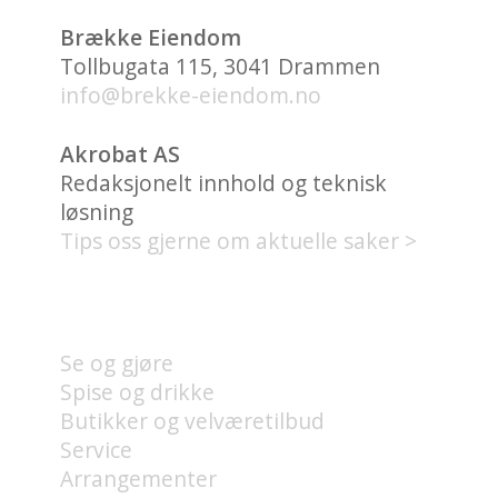
Brække Eiendom
Tollbugata 115, 3041 Drammen
info@brekke-eiendom.no
Akrobat AS
Redaksjonelt innhold og teknisk
løsning
Tips oss gjerne om aktuelle saker >
HVA FINNES PÅ UNION
BRYGGE?
Se og gjøre
Spise og drikke
Butikker og velværetilbud
Service
Arrangementer