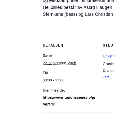
og Medaas-prisen, til strålende an
Hellbillies består av Aslag Haugen 
Stemkens (bass) og Lars Christian
DETALJER
STED
Dato:
Union
22. september, 2025
Grønla
Dram
Tid
kart
08:00 - 17:00
Hjemmeside:
https://www.unionscene.no/pr
ogram/