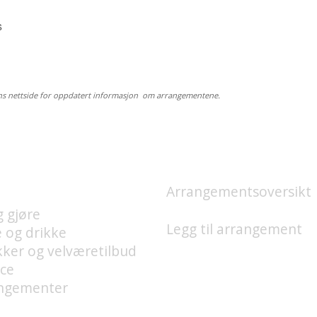
s
ns nettside for oppdatert informasjon om arrangementene.
 FINNES PÅ UNION
HVA SKJER?
GGE?
Arrangementsoversikt
g gjøre
Legg til arrangement
e og drikke
kker og velværetilbud
ice
ngementer