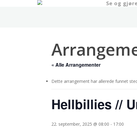
Se og gjør
Skip
to
main
content
Arrangeme
« Alle Arrangementer
Dette arrangement har allerede funnet sted
Hellbillies //
22. september, 2025 @ 08:00
-
17:00