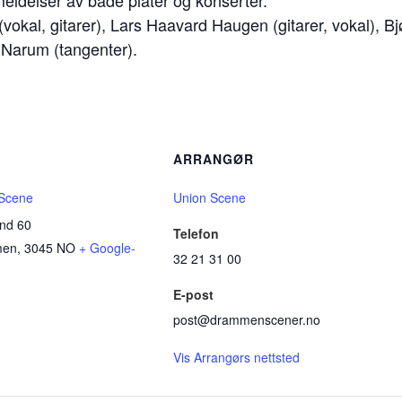
meldelser av både plater og konserter.
(vokal, gitarer), Lars Haavard Haugen (gitarer, vokal), 
 Narum (tangenter).
ARRANGØR
 Scene
Union Scene
nd 60
Telefon
men
,
3045
NO
+ Google-
32 21 31 00
E-post
post@drammenscener.no
Vis Arrangørs nettsted