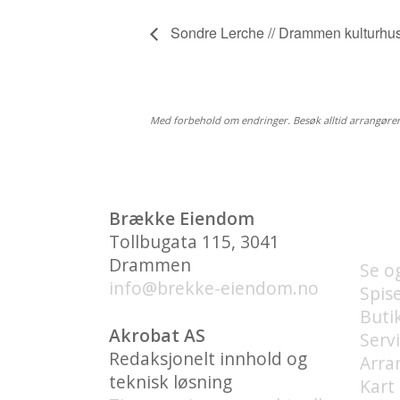
Sondre Lerche // Drammen kulturhu
Med forbehold om endringer. Besøk alltid arrangøre
HVA
Brække Eiendom
BRY
Tollbugata 115, 3041
Drammen
Se o
info@brekke-eiendom.no
Spis
Buti
Akrobat AS
Serv
Redaksjonelt innhold og
Arra
teknisk løsning
Kart