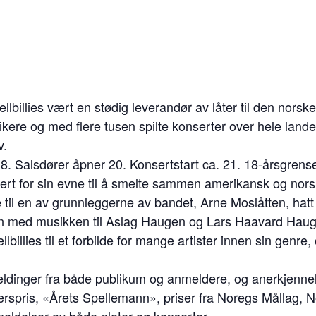
ellbillies vært en stødig leverandør av låter til den nor
ikere og med flere tusen spilte konserter over hele lande
v.
8. Salsdører åpner 20. Konsertstart ca. 21. 18-årsgrens
ektert for sin evne til å smelte sammen amerikansk og nor
 til en av grunnleggerne av bandet, Arne Moslåtten, hatt 
en med musikken til Aslag Haugen og Lars Haavard Haugen 
ellbillies til et forbilde for mange artister innen sin genr
meldinger fra både publikum og anmeldere, og anerkjenn
rspris, «Årets Spellemann», priser fra Noregs Mållag, N