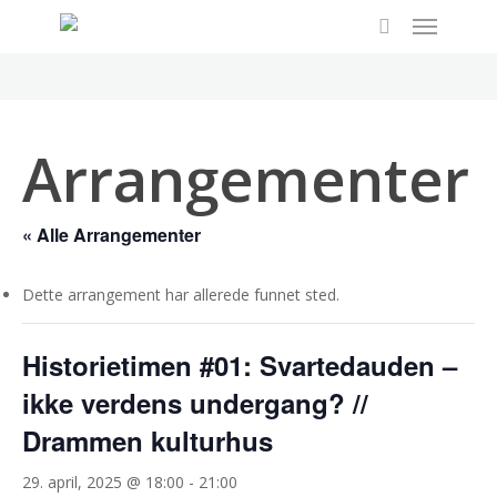
Menu
Skip
to
search
main
content
Arrangementer
« Alle Arrangementer
Dette arrangement har allerede funnet sted.
Historietimen #01: Svartedauden –
ikke verdens undergang? //
Drammen kulturhus
29. april, 2025 @ 18:00
-
21:00