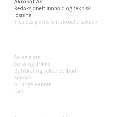
Akrobat AS
Redaksjonelt innhold og teknisk
løsning
Tips oss gjerne om aktuelle saker >
HVA FINNES PÅ UNION
BRYGGE?
Se og gjøre
Spise og drikke
Butikker og velværetilbud
Service
Arrangementer
Kart
HVA SKJER?