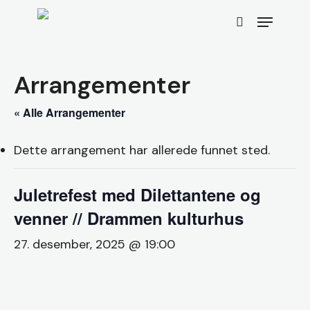
Skip
Menu
to
search
main
content
Arrangementer
« Alle Arrangementer
Dette arrangement har allerede funnet sted.
Juletrefest med Dilettantene og
venner // Drammen kulturhus
27. desember, 2025 @ 19:00