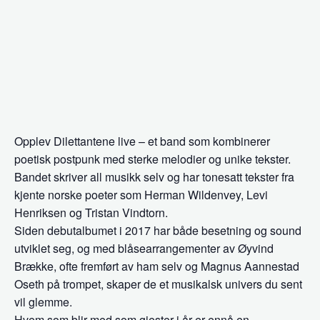
Opplev Dilettantene live – et band som kombinerer
poetisk postpunk med sterke melodier og unike tekster.
Bandet skriver all musikk selv og har tonesatt tekster fra
kjente norske poeter som Herman Wildenvey, Levi
Henriksen og Tristan Vindtorn.
Siden debutalbumet i 2017 har både besetning og sound
utviklet seg, og med blåsearrangementer av Øyvind
Brække, ofte fremført av ham selv og Magnus Aannestad
Oseth på trompet, skaper de et musikalsk univers du sent
vil glemme.
Hvem som blir med som gjester i år er ennå en