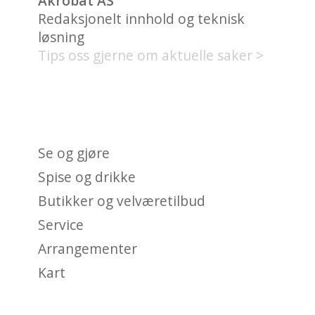
Akrobat AS
Redaksjonelt innhold og teknisk
løsning
Tips oss gjerne om aktuelle saker >
HVA FINNES PÅ UNION
BRYGGE?
Se og gjøre
Spise og drikke
Butikker og velværetilbud
Service
Arrangementer
Kart
HVA SKJER?