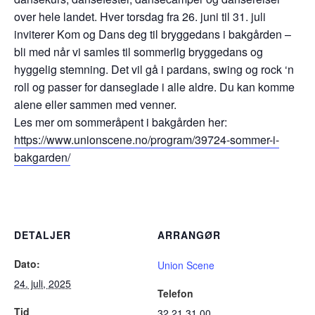
over hele landet. Hver torsdag fra 26. juni til 31. juli
inviterer Kom og Dans deg til bryggedans i bakgården –
bli med når vi samles til sommerlig bryggedans og
hyggelig stemning. Det vil gå i pardans, swing og rock ‘n
roll og passer for danseglade i alle aldre. Du kan komme
alene eller sammen med venner.
Les mer om sommeråpent i bakgården her:
https://www.unionscene.no/program/39724-sommer-i-
bakgarden/
DETALJER
ARRANGØR
Dato:
Union Scene
24. juli, 2025
Telefon
Tid
32 21 31 00