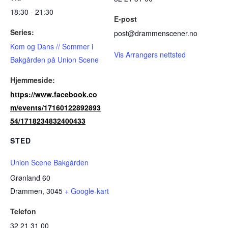
18:30 - 21:30
E-post
Series:
post@drammenscener.no
Kom og Dans // Sommer i
Vis Arrangørs nettsted
Bakgården på Union Scene
Hjemmeside:
https://www.facebook.co
m/events/17160122892893
54/1718234832400433
STED
Union Scene Bakgården
Grønland 60
Drammen
,
3045
+ Google-kart
Telefon
32 21 31 00