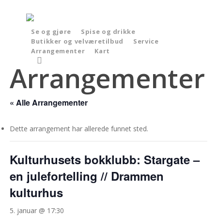
Skip
to
main
Se og gjøre
Spise og drikke
Butikker og velværetilbud
Service
content
Arrangementer
Kart
search
Arrangementer
« Alle Arrangementer
Dette arrangement har allerede funnet sted.
Kulturhusets bokklubb: Stargate –
en julefortelling // Drammen
kulturhus
5. januar @ 17:30