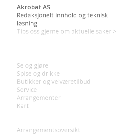
Akrobat AS
Redaksjonelt innhold og teknisk
løsning
Tips oss gjerne om aktuelle saker >
HVA FINNES PÅ UNION
BRYGGE?
Se og gjøre
Spise og drikke
Butikker og velværetilbud
Service
Arrangementer
Kart
HVA SKJER?
Arrangementsoversikt