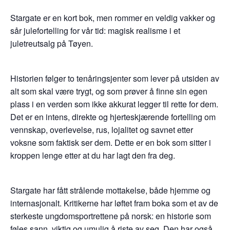
Stargate er en kort bok, men rommer en veldig vakker og
sår julefortelling for vår tid: magisk realisme i et
juletreutsalg på Tøyen.
Historien følger to tenåringsjenter som lever på utsiden av
alt som skal være trygt, og som prøver å finne sin egen
plass i en verden som ikke akkurat legger til rette for dem.
Det er en intens, direkte og hjerteskjærende fortelling om
vennskap, overlevelse, rus, lojalitet og savnet etter
voksne som faktisk ser dem. Dette er en bok som sitter i
kroppen lenge etter at du har lagt den fra deg.
Stargate har fått strålende mottakelse, både hjemme og
internasjonalt. Kritikerne har løftet fram boka som et av de
sterkeste ungdomsportrettene på norsk: en historie som
føles sann, viktig og umulig å riste av seg. Den har også