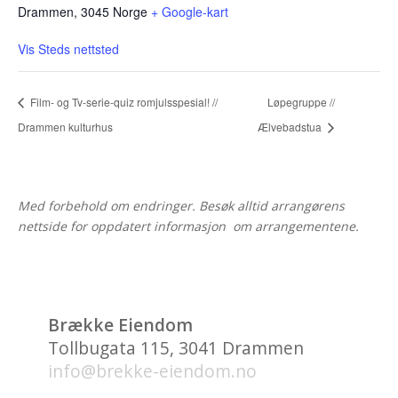
Drammen
,
3045
Norge
+ Google-kart
Vis Steds nettsted
Film- og Tv-serie-quiz romjulsspesial! //
Løpegruppe //
Drammen kulturhus
Ælvebadstua
Med forbehold om endringer. Besøk alltid arrangørens
nettside for oppdatert informasjon om arrangementene.
Brække Eiendom
Tollbugata 115, 3041 Drammen
info@brekke-eiendom.no