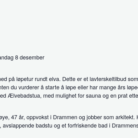
mandag 8 desember
d på løpetur rundt elva. Dette er et lavterskeltilbud som 
ten du vurderer å starte å løpe eller har mange års løpee
ved Ælvebadstua, med mulighet for sauna og en prat ette
øye, 47 år, oppvokst i Drammen og jobber som arkitekt. 
, avslappende badstu og et forfriskende bad i Drammens