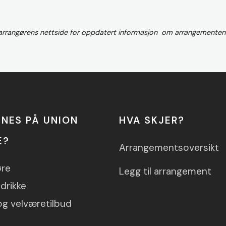
 arrangørens nettside for oppdatert informasjon om arrangementen
NNES PÅ UNION
HVA SKJER?
E?
Arrangementsoversikt
øre
Legg til arrangement
drikke
og velværetilbud