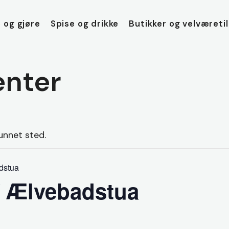
 og gjøre
Spise og drikke
Butikker og velværeti
nter
unnet sted.
dstua
/ Ælvebadstua