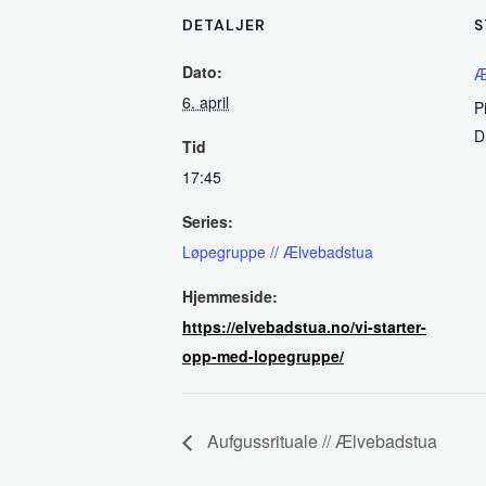
DETALJER
S
Dato:
Æ
6. april
P
D
Tid
17:45
Series:
Løpegruppe // Ælvebadstua
Hjemmeside:
https://elvebadstua.no/vi-starter-
opp-med-lopegruppe/
Aufgussrituale // Ælvebadstua