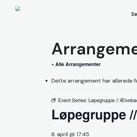
Skip
to
Se
main
content
Arrangeme
« Alle Arrangementer
Dette arrangement har allerede f
Event Series:
Løpegruppe // Ælveba
Løpegruppe /
6. april @ 17:45