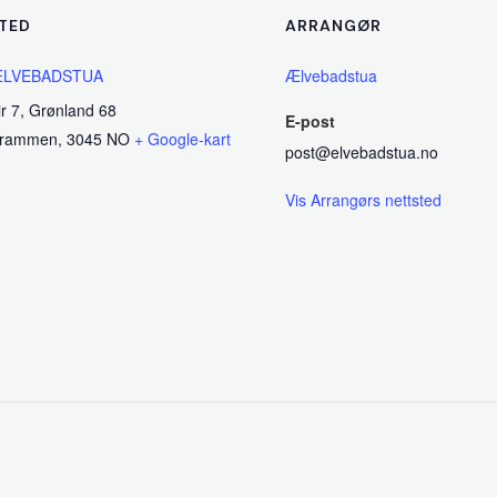
TED
ARRANGØR
LVEBADSTUA
Ælvebadstua
ir 7, Grønland 68
E-post
rammen
,
3045
NO
+ Google-kart
post@elvebadstua.no
Vis Arrangørs nettsted