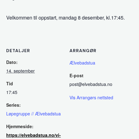
Velkommen til oppstart, mandag 8 desember, kl.17:45.
DETALJER
ARRANGØR
Dato:
Ælvebadstua
14. september
E-post
Tid
post@elvebadstua.no
17:45
Vis Arrangørs nettsted
Series:
Løpegruppe // Ælvebadstua
Hjemmeside:
https://elvebadstua.no/vi-