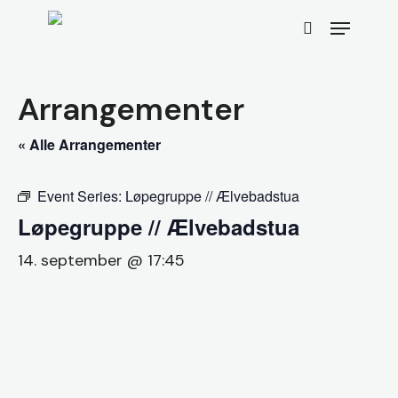
Skip
Menu
to
search
main
content
Arrangementer
« Alle Arrangementer
Event Series:
Løpegruppe // Ælvebadstua
Løpegruppe // Ælvebadstua
14. september @ 17:45