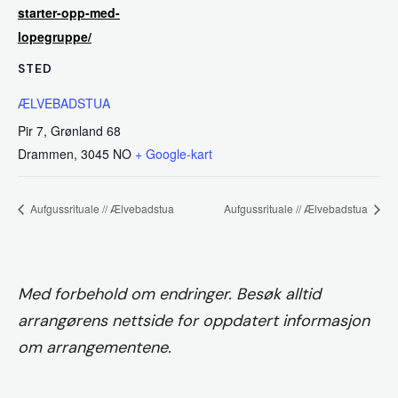
starter-opp-med-
lopegruppe/
STED
ÆLVEBADSTUA
Pir 7, Grønland 68
Drammen
,
3045
NO
+ Google-kart
Aufgussrituale // Ælvebadstua
Aufgussrituale // Ælvebadstua
Med forbehold om endringer. Besøk alltid
arrangørens nettside for oppdatert informasjon
om arrangementene.