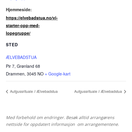
Hjemmeside:
https://elvebadstua.no/vi-
starter-opp-med-
lopegruppe/
STED
ÆLVEBADSTUA
Pir 7, Grønland 68
Drammen
,
3045
NO
+ Google-kart
Aufgussrituale // Ælvebadstua
Aufgussrituale // Ælvebadstua
Med forbehold om endringer. Besøk alltid arrangørens
nettside for oppdatert informasjon om arrangementene.