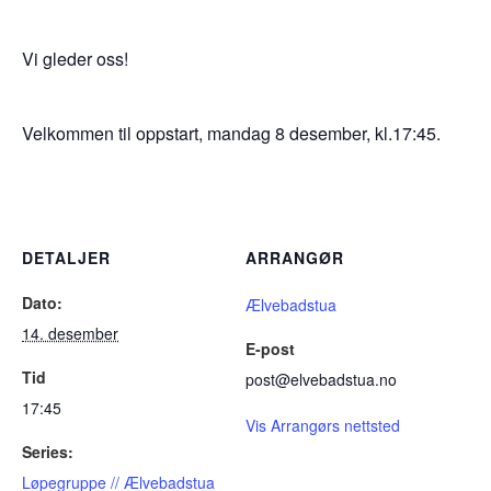
Vi gleder oss!
Velkommen til oppstart, mandag 8 desember, kl.17:45.
DETALJER
ARRANGØR
Dato:
Ælvebadstua
14. desember
E-post
Tid
post@elvebadstua.no
17:45
Vis Arrangørs nettsted
Series:
Løpegruppe // Ælvebadstua