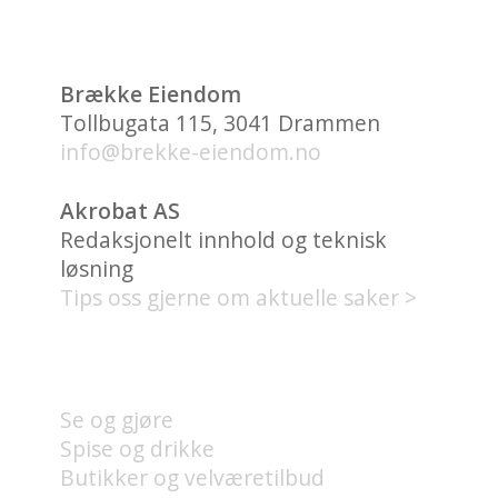
Brække Eiendom
Tollbugata 115, 3041 Drammen
info@brekke-eiendom.no
Akrobat AS
Redaksjonelt innhold og teknisk
løsning
Tips oss gjerne om aktuelle saker >
HVA FINNES PÅ UNION
BRYGGE?
Se og gjøre
Spise og drikke
Butikker og velværetilbud