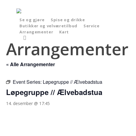
Skip
to
main
Se og gjøre
Spise og drikke
Butikker og velværetilbud
Service
content
Arrangementer
Kart
search
Arrangementer
« Alle Arrangementer
Event Series:
Løpegruppe // Ælvebadstua
Løpegruppe // Ælvebadstua
14. desember @ 17:45