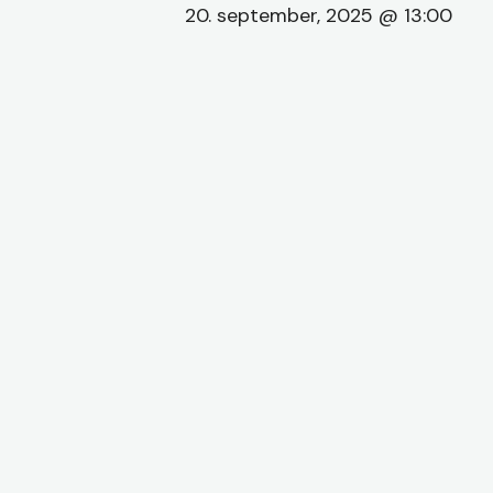
20. september, 2025 @ 13:00
Hit enter to search or ESC to close