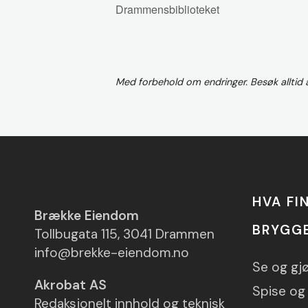
Drammensbiblioteket
Med forbehold om endringer. Besøk alltid
HVA FI
Brække Eiendom
BRYGG
Tollbugata 115, 3041 Drammen
info@brekke-eiendom.no
Se og gj
Akrobat AS
Spise og 
Redaksjonelt innhold og teknisk