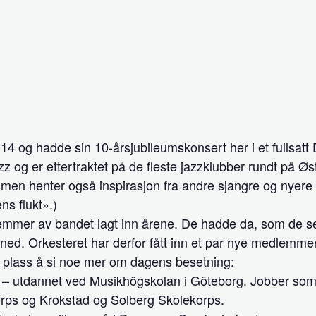
14 og hadde sin 10-årsjubileumskonsert her i et fullsat
 og er ettertraktet på de fleste jazzklubber rundt på Øst
 men henter også inspirasjon fra andre sjangre og nyere l
ns flukt».)
dlemmer av bandet lagt inn årene. De hadde da, som de sel
 ned. Orkesteret har derfor fått inn et par nye medlemmer 
in plass å si noe mer om dagens besetning:
n – utdannet ved Musikhögskolan i Göteborg. Jobber som
orps og Krokstad og Solberg Skolekorps.