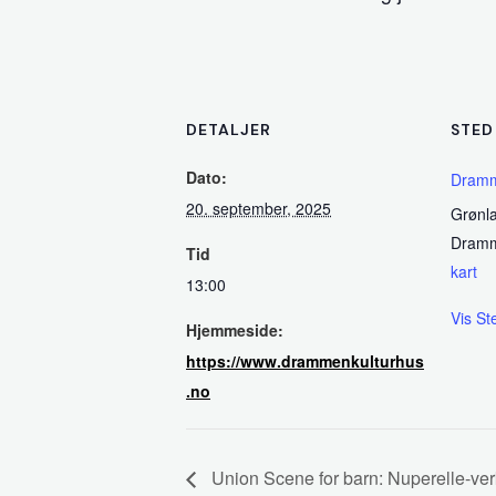
DETALJER
STED
Dato:
Dramm
20. september, 2025
Grønl
Dram
Tid
kart
13:00
Vis St
Hjemmeside:
https://www.drammenkulturhus
.no
Union Scene for barn: Nuperelle-verk