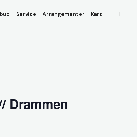
searc
lbud
Service
Arrangementer
Kart
 // Drammen