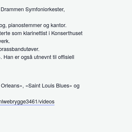
et Drammen Symfoniorkester,
gog, pianostemmer og kantor.
erte som klarinettist i Konserthuset
verk.
g brassbandutøver.
an er også utnevnt til offisiell
 Orleans», «Saint Louis Blues» og
nlwebrygge3461/videos