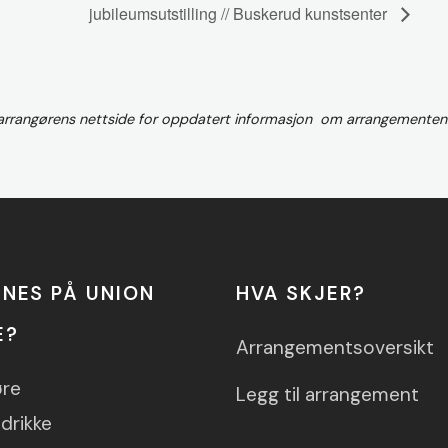
jubileumsutstilling // Buskerud kunstsenter
 arrangørens nettside for oppdatert informasjon om arrangementen
NNES PÅ UNION
HVA SKJER?
E?
Arrangementsoversikt
øre
Legg til arrangement
drikke