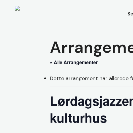
Skip
to
Se
main
content
Arrangeme
« Alle Arrangementer
Dette arrangement har allerede f
Lørdagsjazze
kulturhus