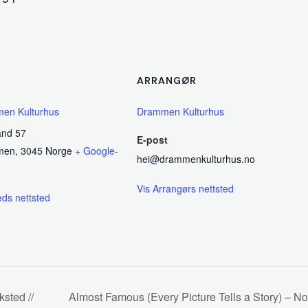
ARRANGØR
en Kulturhus
Drammen Kulturhus
and 57
E-post
men
,
3045
Norge
+ Google-
hei@drammenkulturhus.no
Vis Arrangørs nettsted
eds nettsted
sted //
Almost Famous (Every Picture Tells a Story) – 