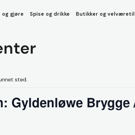
 og gjøre
Spise og drikke
Butikker og velværeti
nter
unnet sted.
n: Gyldenløwe Brygge