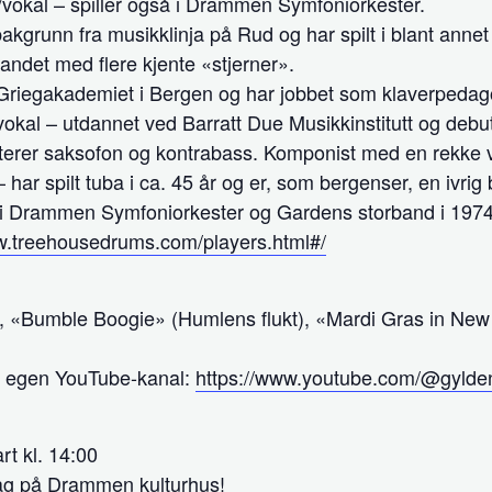
n/vokal – spiller også i Drammen Symfoniorkester.
akgrunn fra musikklinja på Rud og har spilt i blant ann
ndet med flere kjente «stjerner».
d Griegakademiet i Bergen og har jobbet som klaverpeda
okal – utdannet ved Barratt Due Musikkinstitutt og debut
kterer saksofon og kontrabass. Komponist med en rekke 
 har spilt tuba i ca. 45 år og er, som bergenser, en ivri
 i Drammen Symfoniorkester og Gardens storband i 1974. H
w.treehousedrums.com/players.html#/
y», «Bumble Boogie» (Humlens flukt), «Mardi Gras in New
ets egen YouTube-kanal:
https://www.youtube.com/@gylde
rt kl. 14:00
dag på Drammen kulturhus!