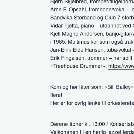
Bjørn Skjelbred, trompet/flugelhor
Arne F. Opsahl, trombone/vokal – b
Sandvika Storband og Club 7-storba
Vidar Tjøtta, piano – utdannet ve
Kjell Magne Andersen, banjo/gitar/v
i 1985. Multimusiker som også tra
Jan-Eirik Eide Hansen, tuba/vokal –
Erik Fingalsen, trommer – har spilt
«Treehouse Drummer»:
https://ww
Kom og hør låter som: «Bill Baile
flere!
Her er for øvrig lenke til orkester
Dørene åpner kl. 13:00 / Konsertsta
Velkommen til en herlig jazzet lør