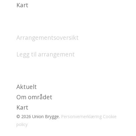
Kart
HVA SKJER?
Arrangementsoversikt
Legg til arrangement
OM
Aktuelt
Om området
Kart
© 2026 Union Brygge.
Personvernerklæring
Cookie
policy