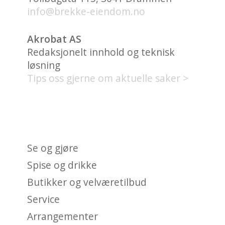
info@brekke-eiendom.no
Akrobat AS
Redaksjonelt innhold og teknisk
løsning
Tips oss gjerne om aktuelle saker >
HVA FINNES PÅ UNION
BRYGGE?
Se og gjøre
Spise og drikke
Butikker og velværetilbud
Service
Arrangementer