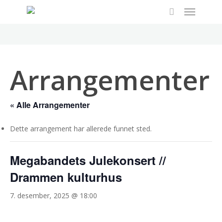
Menu
Skip
to
search
main
content
Arrangementer
« Alle Arrangementer
Dette arrangement har allerede funnet sted.
Megabandets Julekonsert //
Drammen kulturhus
7. desember, 2025 @ 18:00