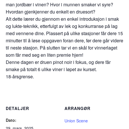
man jordbær i vinen? Hvor i munnen smaker vi syre?
Hvordan gjenkjenner du enkelt en druesort?
Alt dette lærer du gjennom en enkel introduksjon i smak
og lukte-teknikk, etterfulgt av lek og konkurranse på lag
med vennene dine. Plassert på ulike stasjoner får dere 15
minutter til å løse oppgaven foran dere, før dere går videre
til neste stasjon. På slutten tar vi en skål for vinnerlaget
som får med seg en liten premie hjem!
Denne dagen er druen pinot noir i fokus, og dere får
smake på totalt 6 ulike viner i løpet av kurset.
18-årsgrense.
DETALJER
ARRANGØR
Dato:
Union Scene
29. mars, 2025