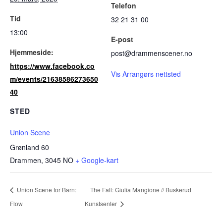
Telefon
Tid
32 21 31 00
13:00
E-post
Hjemmeside:
post@drammenscener.no
https://www.facebook.co
Vis Arrangørs nettsted
m/events/21638586273650
40
STED
Union Scene
Grønland 60
Drammen
,
3045
NO
+ Google-kart
Union Scene for Barn:
The Fall: Giulia Mangione // Buskerud
Flow
Kunstsenter