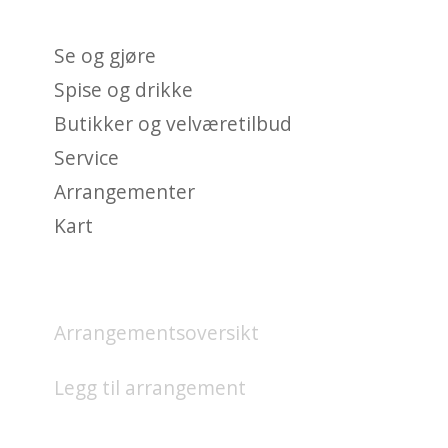
BRYGGE?
Se og gjøre
Spise og drikke
Butikker og velværetilbud
Service
Arrangementer
Kart
HVA SKJER?
Arrangementsoversikt
Legg til arrangement
OM