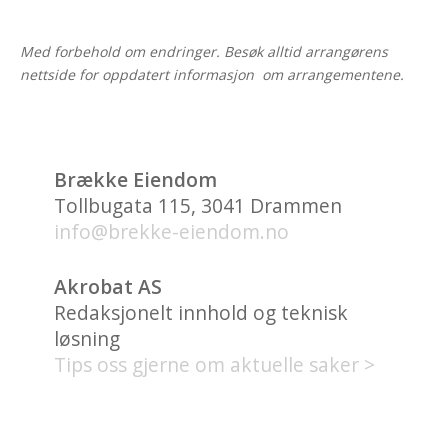
Med forbehold om endringer. Besøk alltid arrangørens
nettside for oppdatert informasjon om arrangementene.
Brække Eiendom
Tollbugata 115, 3041 Drammen
info@brekke-eiendom.no
Akrobat AS
Redaksjonelt innhold og teknisk
løsning
Tips oss gjerne om aktuelle saker >
HVA FINNES PÅ UNION