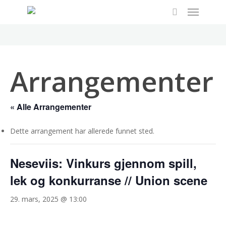
Menu
Skip
to
search
main
content
Arrangementer
« Alle Arrangementer
Dette arrangement har allerede funnet sted.
Neseviis: Vinkurs gjennom spill,
lek og konkurranse // Union scene
29. mars, 2025 @ 13:00