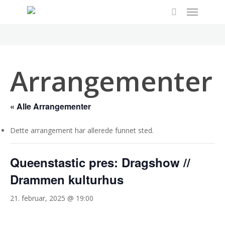
Menu
Skip
to
search
main
content
Arrangementer
« Alle Arrangementer
Dette arrangement har allerede funnet sted.
Queenstastic pres: Dragshow //
Drammen kulturhus
21. februar, 2025 @ 19:00