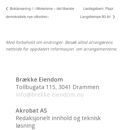
Boklansering // «Wokeisme – det liberale
Lørdagsbarn: Pippi
demokratiets nye utfordrer»
Langstrømpe 80 år!
Med forbehold om endringer. Besøk alltid arrangørens
nettside for oppdatert informasjon om arrangementene.
Brække Eiendom
Tollbugata 115, 3041 Drammen
info@brekke-eiendom.no
Akrobat AS
Redaksjonelt innhold og teknisk
løsning