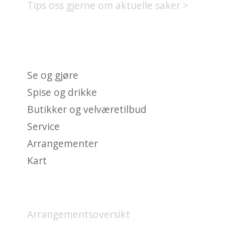
Tips oss gjerne om aktuelle saker >
HVA FINNES PÅ UNION
BRYGGE?
Se og gjøre
Spise og drikke
Butikker og velværetilbud
Service
Arrangementer
Kart
HVA SKJER?
Arrangementsoversikt