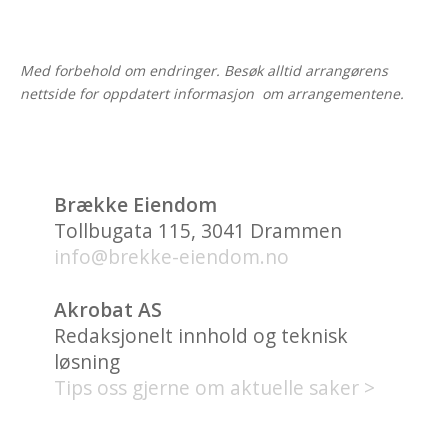
Med forbehold om endringer. Besøk alltid arrangørens
nettside for oppdatert informasjon om arrangementene.
Brække Eiendom
Tollbugata 115, 3041 Drammen
info@brekke-eiendom.no
Akrobat AS
Redaksjonelt innhold og teknisk
løsning
Tips oss gjerne om aktuelle saker >
HVA FINNES PÅ UNION