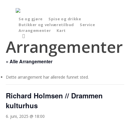
Skip
to
main
Se og gjøre
Spise og drikke
Butikker og velværetilbud
Service
content
Arrangementer
Kart
search
Arrangementer
« Alle Arrangementer
Dette arrangement har allerede funnet sted.
Richard Holmsen // Drammen
kulturhus
6. juni, 2025 @ 18:00