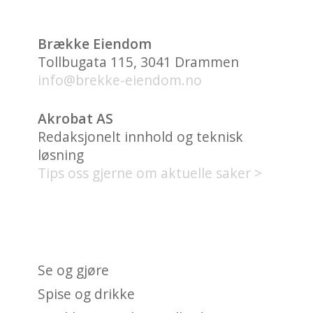
Brække Eiendom
Tollbugata 115, 3041 Drammen
info@brekke-eiendom.no
Akrobat AS
Redaksjonelt innhold og teknisk
løsning
Tips oss gjerne om aktuelle saker >
HVA FINNES PÅ UNION
BRYGGE?
Se og gjøre
Spise og drikke