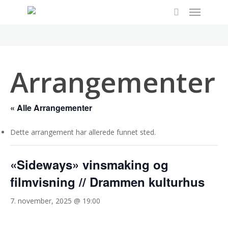
Menu
Skip
to
search
main
content
Arrangementer
« Alle Arrangementer
Dette arrangement har allerede funnet sted.
«Sideways» vinsmaking og
filmvisning // Drammen kulturhus
7. november, 2025 @ 19:00