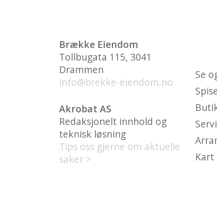
HVA
Brække Eiendom
BRY
Tollbugata 115, 3041
Drammen
Se o
info@brekke-eiendom.no
Spis
Buti
Akrobat AS
Redaksjonelt innhold og
Serv
teknisk løsning
Arra
Tips oss gjerne om aktuelle
Kart
saker >