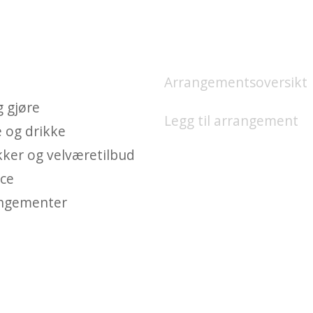
 FINNES PÅ UNION
HVA SKJER?
GGE?
Arrangementsoversikt
g gjøre
Legg til arrangement
e og drikke
kker og velværetilbud
ice
ngementer