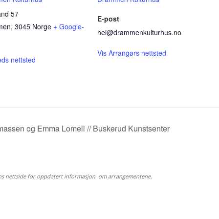
and 57
E-post
men
,
3045
Norge
+ Google-
hei@drammenkulturhus.no
Vis Arrangørs nettsted
eds nettsted
assen og Emma Lomell // Buskerud Kunstsenter
ns nettside for oppdatert informasjon om arrangementene.