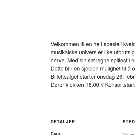
Velkommen til en helt spesiell kv
musikalske univers er like uforutsig
nerve. Med sin særegne spillestil og
Dette blir en sjelden mulighet til å
Billettsalget starter onsdag 26. fe
Dører klokken 18.00 // Konsertstart
DETALJER
STE
Dato:
Dramm