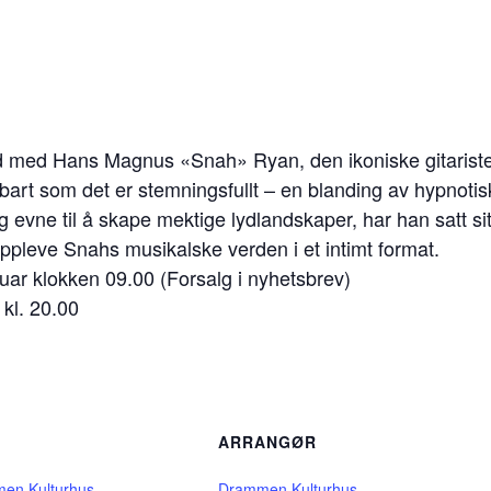
eld med Hans Magnus «Snah» Ryan, den ikoniske gitarist
bart som det er stemningsfullt – en blanding av hypnotisk
 evne til å skape mektige lydlandskaper, har han satt sitt 
 oppleve Snahs musikalske verden i et intimt format.
bruar klokken 09.00 (Forsalg i nyhetsbrev)
 kl. 20.00
D
ARRANGØR
en Kulturhus
Drammen Kulturhus