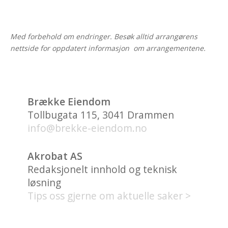
Med forbehold om endringer. Besøk alltid arrangørens
nettside for oppdatert informasjon om arrangementene.
Brække Eiendom
Tollbugata 115, 3041 Drammen
info@brekke-eiendom.no
Akrobat AS
Redaksjonelt innhold og teknisk
løsning
Tips oss gjerne om aktuelle saker >
HVA FINNES PÅ UNION