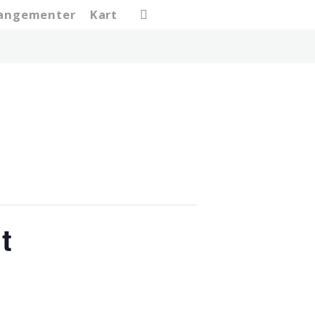
search
rangementer
Kart
t