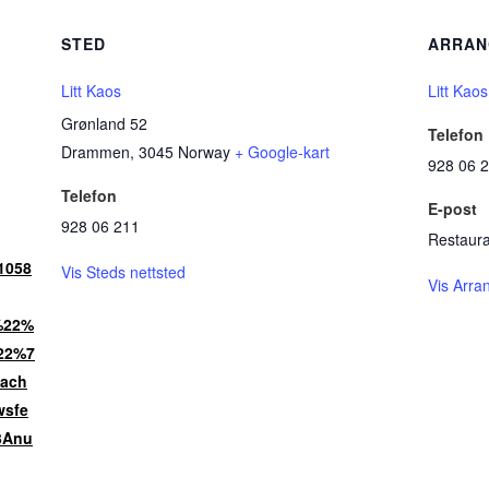
STED
ARRA
Litt Kaos
Litt Kaos
Grønland 52
Telefon
Drammen
,
3045
Norway
+ Google-kart
928 06 
Telefon
E-post
928 06 211
Restaura
1058
Vis Steds nettsted
Vis Arra
%22%
22%7
ach
sfe
3Anu