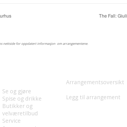
turhus
The Fall: Giu
ns nettside for oppdatert informasjon om arrangementene.
HVA FINNES PÅ
HVA SKJER?
UNION BRYGGE?
Arrangementsoversikt
Se og gjøre
Legg til arrangement
Spise og drikke
Butikker og
velværetilbud
Service