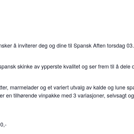
sker å inviterer deg og dine til Spansk Aften torsdag 03
t spansk skinke av ypperste kvalitet og ser frem til å del
r, marmelader og et variert utvalg av kalde og lune sp
r en tilhørende vinpakke med 3 variasjoner, selvsagt o
0,-