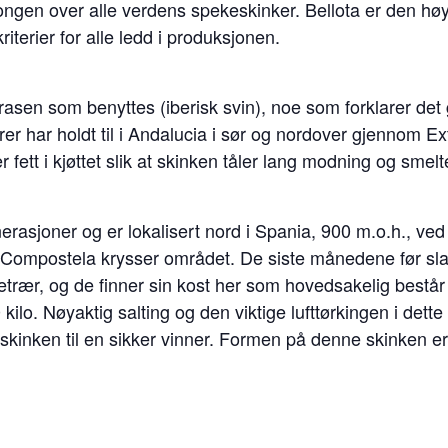
ngen over alle verdens spekeskinker. Bellota er den høy
riterier for alle ledd i produksjonen.
asen som benyttes (iberisk svin), noe som forklarer det
r har holdt til i Andalucia i sør og nordover gjennom 
r fett i kjøttet slik at skinken tåler lang modning og smel
nerasjoner og er lokalisert nord i Spania, 900 m.o.h., ve
 Compostela krysser området. De siste månedene før slakt
etrær, og de finner sin kost her som hovedsakelig består 
ilo. Nøyaktig salting og den viktige lufttørkingen i dett
skinken til en sikker vinner. Formen på denne skinken er