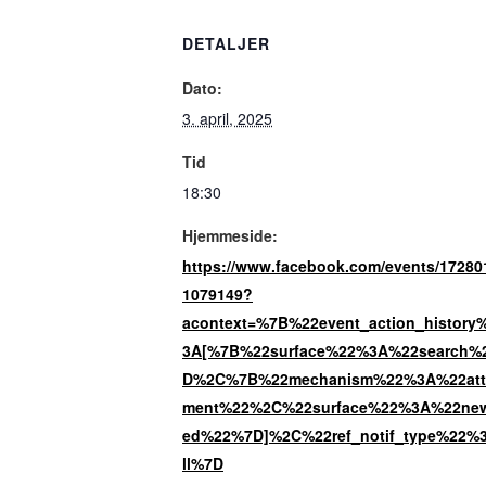
DETALJER
Dato:
3. april, 2025
Tid
18:30
Hjemmeside:
https://www.facebook.com/events/17280
1079149?
acontext=%7B%22event_action_history
3A[%7B%22surface%22%3A%22search%
D%2C%7B%22mechanism%22%3A%22att
ment%22%2C%22surface%22%3A%22new
ed%22%7D]%2C%22ref_notif_type%22%
ll%7D