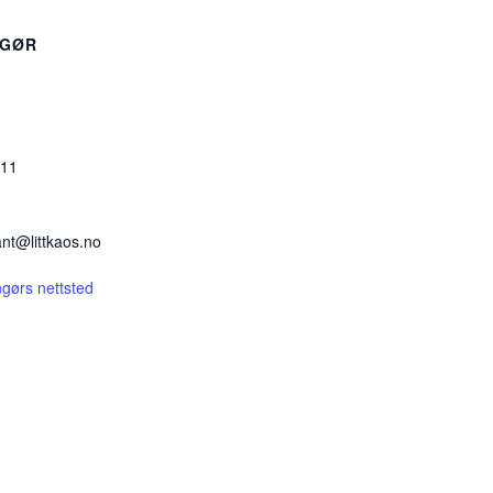
NGØR
211
nt@littkaos.no
ngørs nettsted