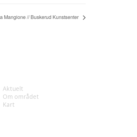
lia Mangione // Buskerud Kunstsenter
OM
Aktuelt
Om området
Kart