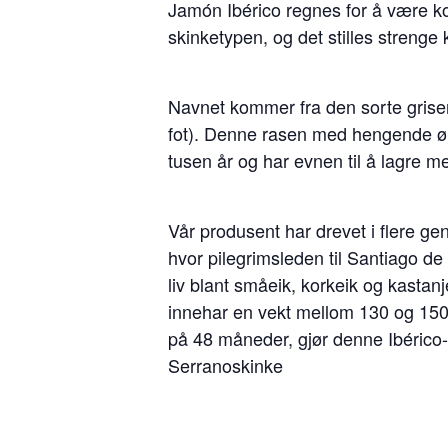
Jamón Ibérico regnes for å være ko
skinketypen, og det stilles strenge k
Navnet kommer fra den sorte griser
fot). Denne rasen med hengende øre
tusen år og har evnen til å lagre me
Vår produsent har drevet i flere ge
hvor pilegrimsleden til Santiago de
liv blant småeik, korkeik og kastanj
innehar en vekt mellom 130 og 150 k
på 48 måneder, gjør denne Ibérico-
Serranoskinke