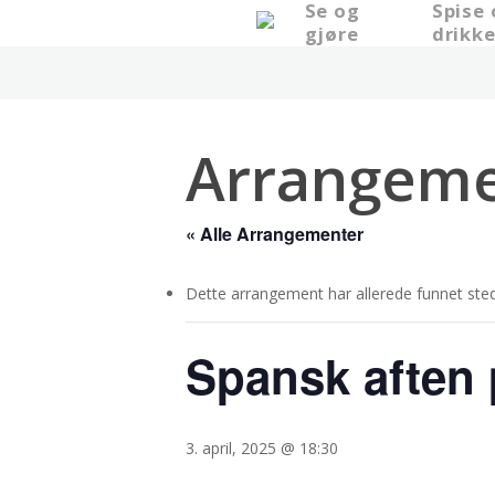
Se og
Spise
Skip
gjøre
drikk
to
main
content
Arrangeme
« Alle Arrangementer
Dette arrangement har allerede funnet sted
Spansk aften 
3. april, 2025 @ 18:30