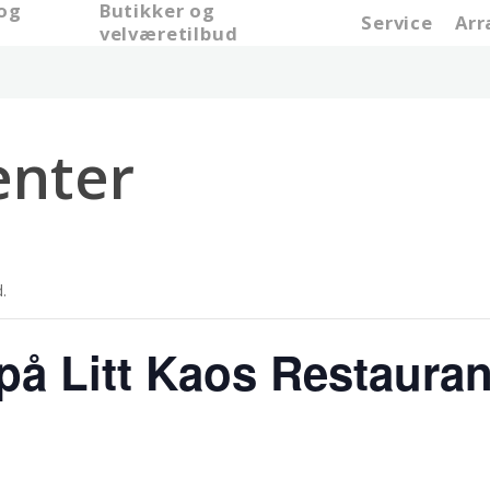
 og
Butikker og
Service
Ar
e
velværetilbud
nter
.
på Litt Kaos Restauran