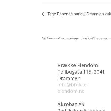
Terje Espenes band // Drammen kul
Med forbehold om endringer. Besøk alltid arrangøre
Brække Eiendom
Tollbugata 115, 3041
Drammen
info@brekke-
eiendom.no
Akrobat AS
Redaksjonelt innhold