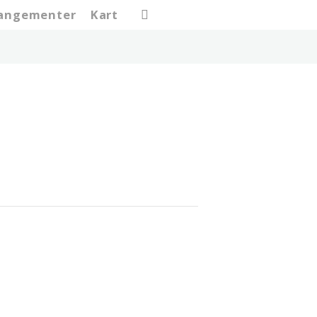
search
rangementer
Kart