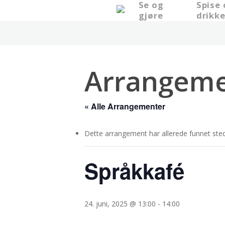
Se og
Spise
Skip
gjøre
drikk
to
main
content
Arrangeme
« Alle Arrangementer
Dette arrangement har allerede funnet sted
Språkkafé
24. juni, 2025 @ 13:00
-
14:00