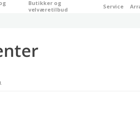
 og
Butikker og
Service
Ar
e
velværetilbud
nter
.