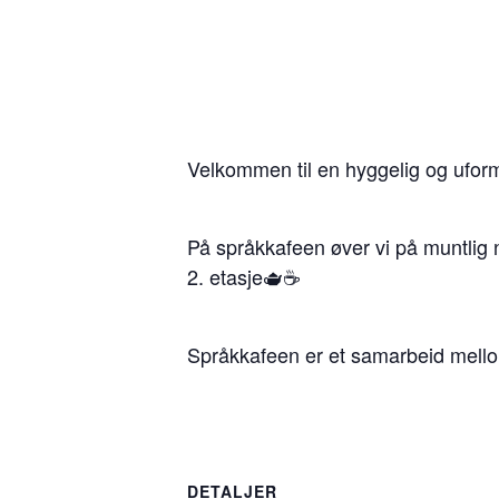
Velkommen til en hyggelig og ufo
På språkkafeen øver vi på muntlig 
2. etasje🫖☕
Språkkafeen er et samarbeid mell
DETALJER