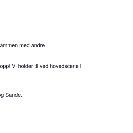
k sammen med andre.
pp! Vi holder til ved hovedscene i
og Sande.