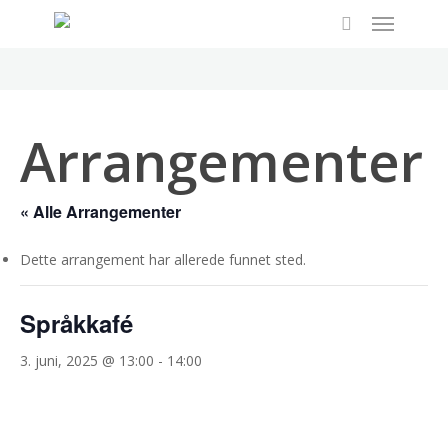
Menu
Skip
to
search
main
content
Arrangementer
« Alle Arrangementer
Dette arrangement har allerede funnet sted.
Språkkafé
3. juni, 2025 @ 13:00
-
14:00