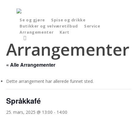
Skip
to
main
Se og gjøre
Spise og drikke
Butikker og velværetilbud
Service
content
Arrangementer
Kart
search
Arrangementer
« Alle Arrangementer
Dette arrangement har allerede funnet sted.
Språkkafé
25. mars, 2025 @ 13:00
-
14:00