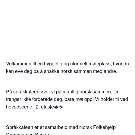
Velkommen til en hyggelig og uformell møteplass, hvor du
kan øve deg på å snakke norsk sammen med andre.
På språkkafeen øver vi på muntlig norsk sammen. Du
trenger ikke forberede deg, bare møt opp! Vi holder til ved
hovedscene i 2. etasje🫖☕
Språkkafeen er et samarbeid med Norsk Folkehjelp
Drammen og Sande.