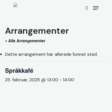
Skip
Menu
to
search
main
content
Arrangementer
« Alle Arrangementer
Dette arrangement har allerede funnet sted.
Språkkafé
25. februar, 2025 @ 13:00
-
14:00