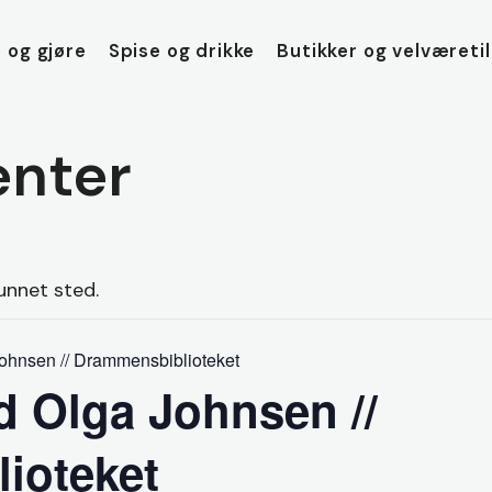
 og gjøre
Spise og drikke
Butikker og velværeti
nter
unnet sted.
ohnsen // Drammensbiblioteket
 Olga Johnsen //
ioteket