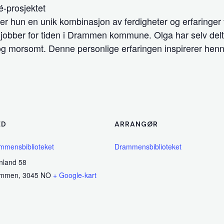
-prosjektet
hun en unik kombinasjon av ferdigheter og erfaringer til
g jobber for tiden i Drammen kommune. Olga har selv del
 og morsomt. Denne personlige erfaringen inspirerer henn
ED
ARRANGØR
mmensbiblioteket
Drammensbiblioteket
nland 58
ammen
,
3045
NO
+ Google-kart