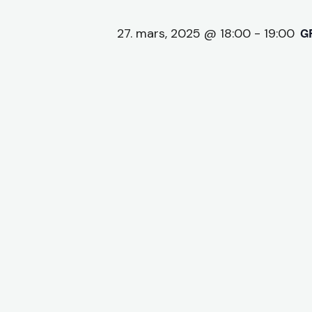
27. mars, 2025 @ 18:00
-
19:00
G
Hit enter to search or ESC to close