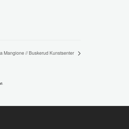
lia Mangione // Buskerud Kunstsenter
e.