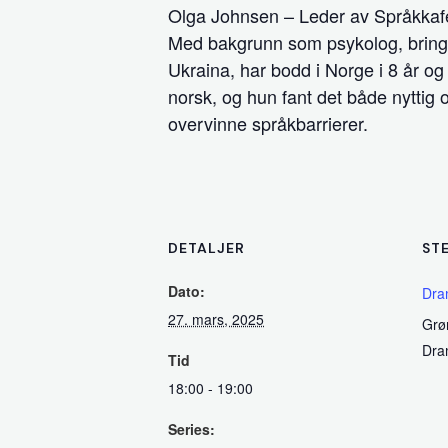
Olga Johnsen – Leder av Språkkafé
Med bakgrunn som psykolog, bringer 
Ukraina, har bodd i Norge i 8 år o
norsk, og hun fant det både nyttig
overvinne språkbarrierer.
DETALJER
ST
Dato:
Dra
27. mars, 2025
Grø
Dr
Tid
18:00 - 19:00
Series: