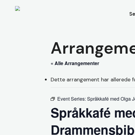
Skip
to
Se
main
content
Arrangeme
« Alle Arrangementer
Dette arrangement har allerede f
Event Series:
Språkkafé med Olga J
Språkkafé med
Drammensbibl