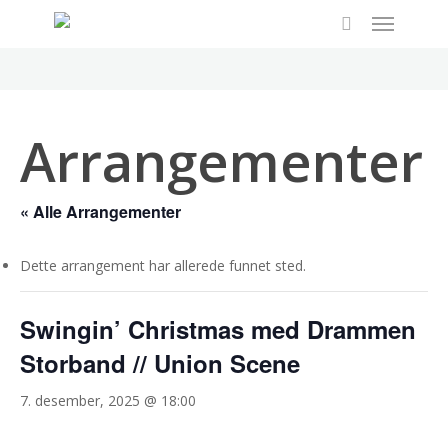
Menu
Skip
to
search
main
content
Arrangementer
« Alle Arrangementer
Dette arrangement har allerede funnet sted.
Swingin’ Christmas med Drammen
Storband // Union Scene
7. desember, 2025 @ 18:00