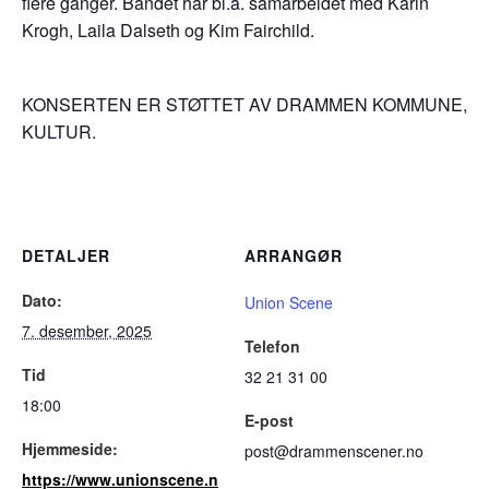
flere ganger. Bandet har bl.a. samarbeidet med Karin
Krogh, Laila Dalseth og Kim Fairchild.
KONSERTEN ER STØTTET AV DRAMMEN KOMMUNE,
KULTUR.
DETALJER
ARRANGØR
Dato:
Union Scene
7. desember, 2025
Telefon
Tid
32 21 31 00
18:00
E-post
Hjemmeside:
post@drammenscener.no
https://www.unionscene.n