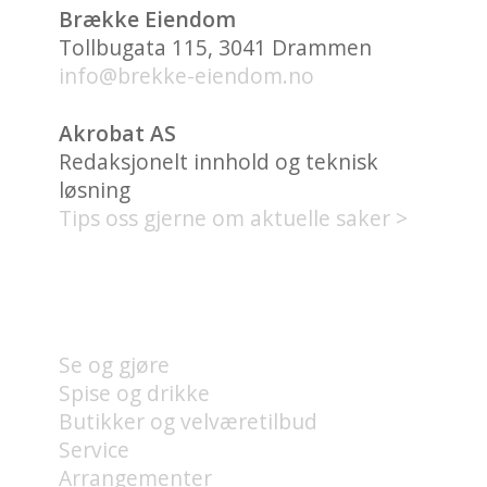
Brække Eiendom
Tollbugata 115, 3041 Drammen
info@brekke-eiendom.no
Akrobat AS
Redaksjonelt innhold og teknisk
løsning
Tips oss gjerne om aktuelle saker >
HVA FINNES PÅ UNION
BRYGGE?
Se og gjøre
Spise og drikke
Butikker og velværetilbud
Service
Arrangementer