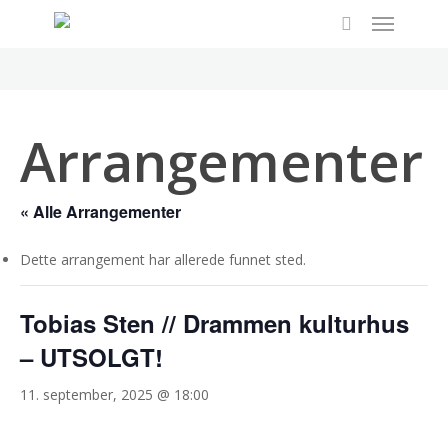
Menu
Skip
to
search
main
content
Arrangementer
« Alle Arrangementer
Dette arrangement har allerede funnet sted.
Tobias Sten // Drammen kulturhus
– UTSOLGT!
11. september, 2025 @ 18:00