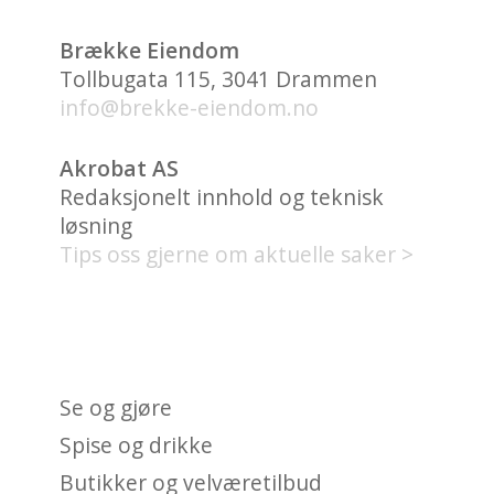
Brække Eiendom
Tollbugata 115, 3041 Drammen
info@brekke-eiendom.no
Akrobat AS
Redaksjonelt innhold og teknisk
løsning
Tips oss gjerne om aktuelle saker >
HVA FINNES PÅ UNION
BRYGGE?
Se og gjøre
Spise og drikke
Butikker og velværetilbud