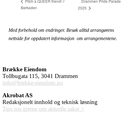
Drammen Pride Parade
Pitch a QUEER friend! //
Barkaden
2025
Med forbehold om endringer. Besøk alltid arrangørens
nettside for oppdatert informasjon om arrangementene.
Brække Eiendom
Tollbugata 115, 3041 Drammen
info@brekke-eiendom.no
Akrobat AS
Redaksjonelt innhold og teknisk løsning
Tips oss gjerne om aktuelle saker >
HVA FINNES PÅ UNION
BRYGGE?