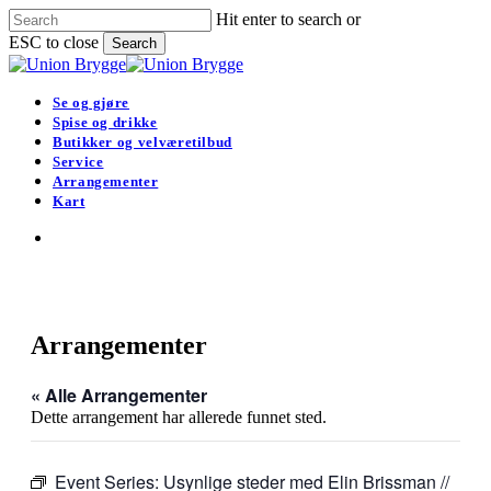
Skip
Hit enter to search or
to
ESC to close
Search
main
Close
content
Search
search
Menu
Se og gjøre
Spise og drikke
Butikker og velværetilbud
Service
Arrangementer
Kart
search
Arrangementer
« Alle Arrangementer
Dette arrangement har allerede funnet sted.
Event Series:
Usynlige steder med Elin Brissman //