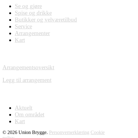
Se og gjøre
Spise og drikke
Butikker og velværetilbud
Service
Arrangementer
Kart
HVA SKJER?
Arrangementsoversikt
Legg til arrangement
OM
Aktuelt
Om området
Kart
© 2026 Union Brygge.
Personvernerklæring
Cookie
policy