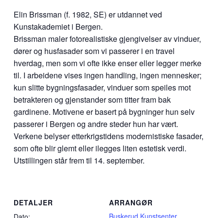
Elin Brissman (f. 1982, SE) er utdannet ved
Kunstakademiet i Bergen.
Brissman maler fotorealistiske gjengivelser av vinduer,
dører og husfasader som vi passerer i en travel
hverdag, men som vi ofte ikke enser eller legger merke
til. I arbeidene vises ingen handling, ingen mennesker;
kun slitte bygningsfasader, vinduer som speiles mot
betrakteren og gjenstander som titter fram bak
gardinene. Motivene er basert på bygninger hun selv
passerer i Bergen og andre steder hun har vært.
Verkene belyser etterkrigstidens modernistiske fasader,
som ofte blir glemt eller ilegges liten estetisk verdi.
Utstillingen står frem til 14. september.
DETALJER
ARRANGØR
Buskerud Kunstsenter
Dato: