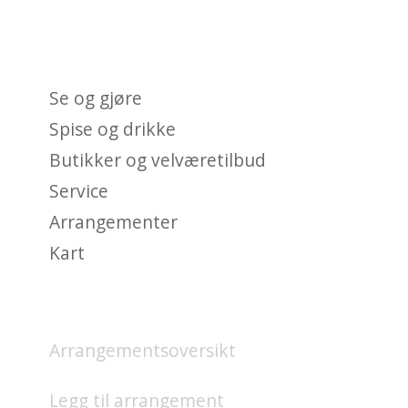
HVA FINNES PÅ UNION
BRYGGE?
Se og gjøre
Spise og drikke
Butikker og velværetilbud
Service
Arrangementer
Kart
HVA SKJER?
Arrangementsoversikt
Legg til arrangement