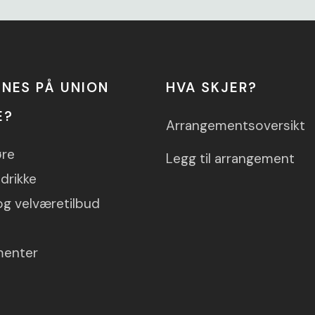
NNES PÅ UNION
HVA SKJER?
E?
Arrangementsoversikt
øre
Legg til arrangement
drikke
og velværetilbud
menter