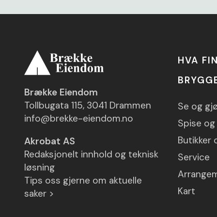
HVA FI
BRYGG
Brække Eiendom
Tollbugata 115, 3041 Drammen
Se og gj
info@brekke-eiendom.no
Spise og 
Butikker 
Akrobat AS
Redaksjonelt innhold og teknisk
Service
løsning
Arrange
Tips oss gjerne om aktuelle
Kart
saker >