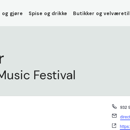
 og gjøre
Spise og drikke
Butikker og velværeti
r
usic Festival
Phon
932 
Email
dire
Webs
http