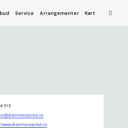
searc
lbud
Service
Arrangementer
Kart
e
94 512
ctor@drammensacred.no
ite
s://www.drammensacred.no