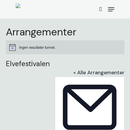
Skip
Menu
to
search
main
content
Arrangementer
Ingen resultater funnet.
Merknad
Elvefestivalen
« Alle Arrangementer