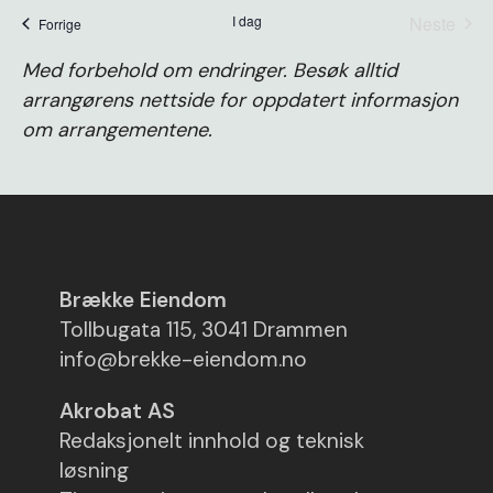
dato.
I dag
Neste
arrangementer
Forrige
arrange
Med forbehold om endringer. Besøk alltid
arrangørens nettside for oppdatert informasjon
om arrangementene.
Brække Eiendom
Tollbugata 115, 3041 Drammen
info@brekke-eiendom.no
Akrobat AS
Redaksjonelt innhold og teknisk
løsning