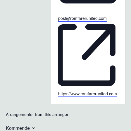
Email
post@romfarerunited.com
Website
https://www.romfarerunited.com
Arrangementer from this arrangør
Kommende