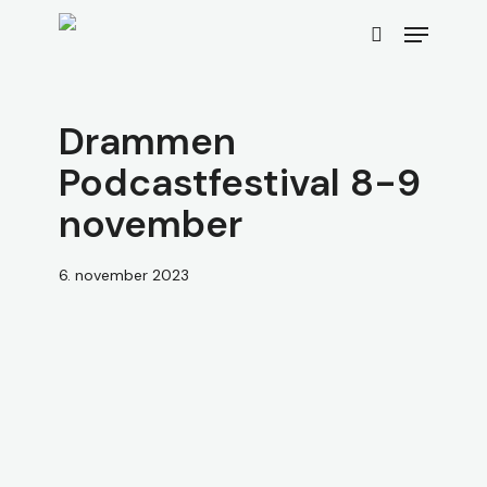
Skip
Menu
to
search
main
content
Drammen
Podcastfestival 8-9
november
6. november 2023