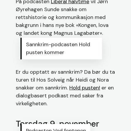
På podcasten
Liberal halvtime
vil Jørn
Øyrehagen Sunde snakke om
rettshistorie og kommunikasjon med
bakgrunn i hans nye bok «Kongen, lova
og landet kong Magnus Lagabøter».
Sannkrim-podcasten Hold
pusten kommer
Er du opptatt av sannkrim? Da bør du ta
turen til Hos Solveig når Heidi og Nora
snakker om sannkrim.
Hold pusten!
er en
dialogbasert podkast med saker fra
virkeligheten.
Torsdag 9. november
Podcasten Ved fontenen