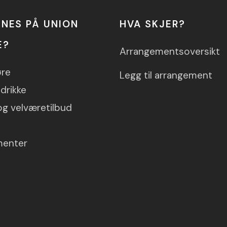
NNES PÅ UNION
HVA SKJER?
E?
Arrangementsoversikt
øre
Legg til arrangement
drikke
og velværetilbud
menter