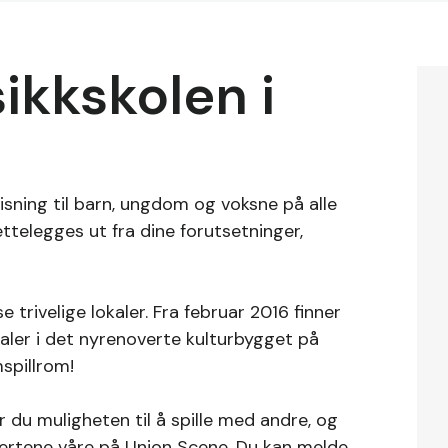
kkskolen i
sning til barn, ungdom og voksne på alle
ettelegges ut fra dine forutsetninger,
e trivelige lokaler. Fra februar 2016 finner
er i det nyrenoverte kulturbygget på
spillrom!
du muligheten til å spille med andre, og
sertene våre på Union Scene. Du kan melde