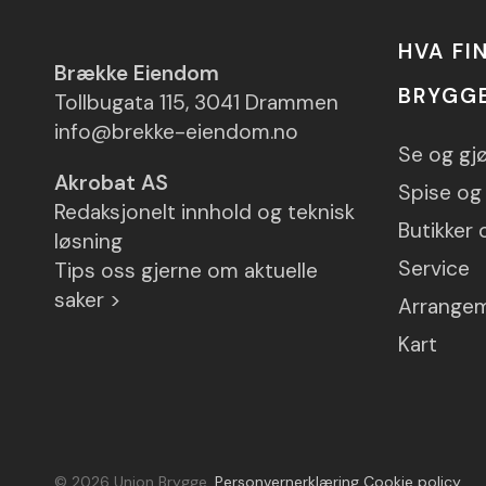
HVA FI
Brække Eiendom
BRYGG
Tollbugata 115, 3041 Drammen
info@brekke-eiendom.no
Se og gj
Akrobat AS
Spise og 
Redaksjonelt innhold og teknisk
Butikker 
løsning
Service
Tips oss gjerne om aktuelle
saker >
Arrange
Kart
© 2026 Union Brygge.
Personvernerklæring
Cookie policy