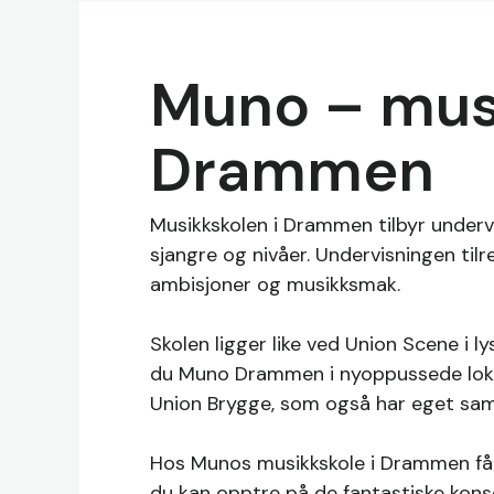
Muno – musi
Drammen
Musikkskolen i Drammen tilbyr undervi
sjangre og nivåer. Undervisningen tilr
ambisjoner og musikksmak.
Skolen ligger like ved Union Scene i lys
du Muno Drammen i nyoppussede lokal
Union Brygge, som også har eget sam
Hos Munos musikkskole i Drammen får 
du kan opptre på de fantastiske kon