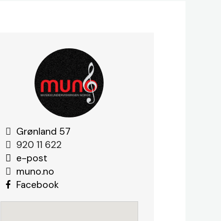
Grønland
57
920 11 622
e-post
muno.no
Facebook