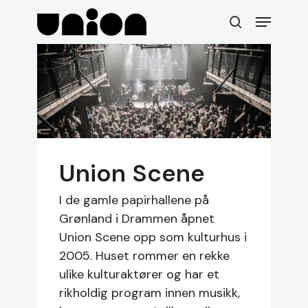
Skip
Menu
to
search
main
content
Union Scene
I de gamle papirhallene på
Grønland i Drammen åpnet
Union Scene opp som kulturhus i
2005. Huset rommer en rekke
ulike kulturaktører og har et
rikholdig program innen musikk,