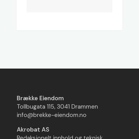
Brække Eiendom
Tollbugata 115, 3041 Drammen
info@brekke-eiendom.no
Akrobat AS
Redaksjonelt innhold og teknisk