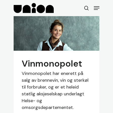
Skip
Menu
to
search
main
content
Vinmonopolet
Vinmonopolet har enerett på
salg av brennevin, vin og sterkøl
til forbruker, og er et heleid
statlig aksjeselskap underlagt
Helse- og
omsorgsdepartementet.