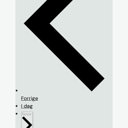
arrangementer
Forrige
I dag
arrangementer
Neste