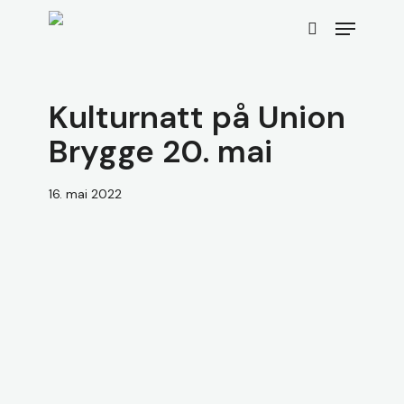
Skip
Menu
to
search
main
content
Kulturnatt på Union
Brygge 20. mai
16. mai 2022