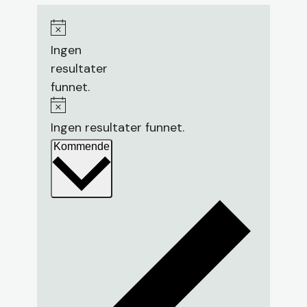
Merknad
Ingen
resultater
funnet.
Merknad
Ingen resultater funnet.
Velg
Kommende
dato.