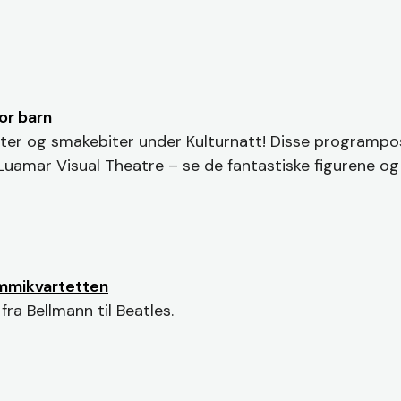
for barn
 møter og smakebiter under Kulturnatt! Disse programpo
amar Visual Theatre – se de fantastiske figurene og 
mmikvartetten
a Bellmann til Beatles.