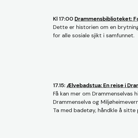
Kl 17:00
Drammensbiblioteket: F
Dette er historien om en brytning
for alle sosiale sjikt i samfunnet.
17.15:
Ælvebadstua: En reise i Dr
Få kan mer om Drammenselvas hist
Drammenselva og Miljøheimevern
Ta med badetøy, håndkle å sitte p