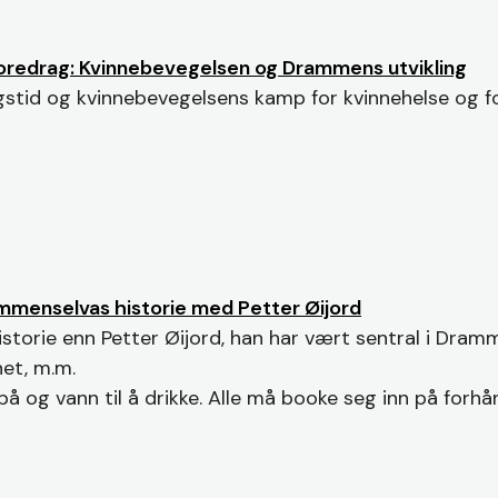
oredrag: Kvinnebevegelsen og Drammens utvikling
stid og kvinnebevegelsens kamp for kvinnehelse og for
ammenselvas historie med Petter Øijord
orie enn Petter Øijord, han har vært sentral i Dramm
et, m.m.
å og vann til å drikke. Alle må booke seg inn på forhå