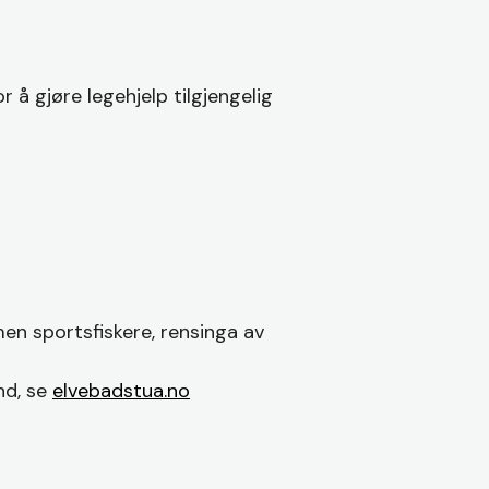
 å gjøre legehjelp tilgjengelig
en sportsfiskere, rensinga av
nd, se
elvebadstua.no