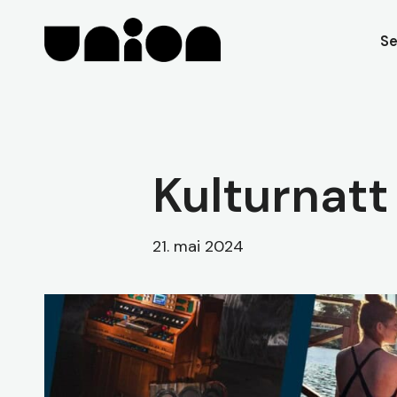
Skip
to
Se
main
content
Kulturnatt
21. mai 2024