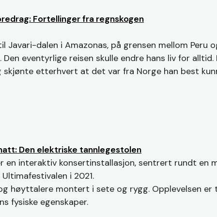
redrag: Fortellinger fra regnskogen
 Javari-dalen i Amazonas, på grensen mellom Peru og B
 Den eventyrlige reisen skulle endre hans liv for alltid
g skjønte etterhvert at det var fra Norge han best kunn
natt: Den elektriske tannlegestolen
r en interaktiv konsertinstallasjon, sentrert rundt en m
Ultimafestivalen i 2021.
g høyttalere montert i sete og rygg. Opplevelsen er t
ns fysiske egenskaper.