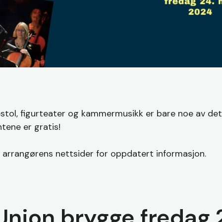
estol, figurteater og kammermusikk er bare noe av de
tene er gratis!
 arrangørens nettsider for oppdatert informasjon.
Union brygge fredag 