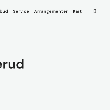
searc
lbud
Service
Arrangementer
Kart
erud