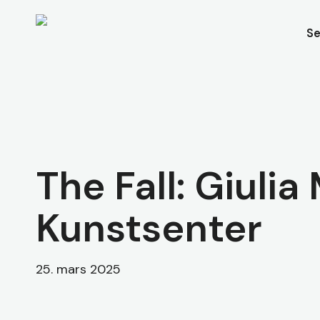
Skip
to
Se
main
content
The Fall: Giuli
Kunstsenter
Hit enter to search or ESC to close
25. mars 2025