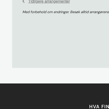
Tidligere
arrangementer
Med forbehold om endringer. Besøk alltid arrangøren
HVA FI