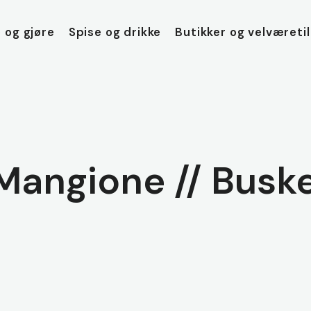
 og gjøre
Spise og drikke
Butikker og velværeti
a Mangione // Busk